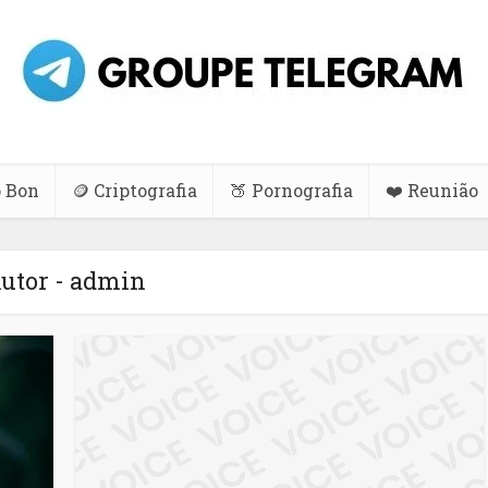
 Bon
🪙 Criptografia
🍑 Pornografia
❤️ Reunião
utor - admin