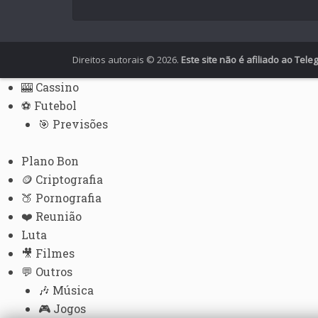
French (France)
English
Italian
Direitos autorais © 2026.
Este site não é afiliado ao Tel
German
🎰 Cassino
Spanish
⚽ Futebol
Portuguese (Portugal)
🎯 Previsões
Greek
Plano Bon
Chinese
🪙 Criptografia
Japanese
🍑 Pornografia
Russian
❤️ Reunião
Luta
Czech
🎥 Filmes
Bulgarian
💬 Outros
Danish
🎶 Música
Swedish
🎮 Jogos