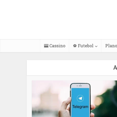
🎰 Cassino
⚽ Futebol
Plano
A