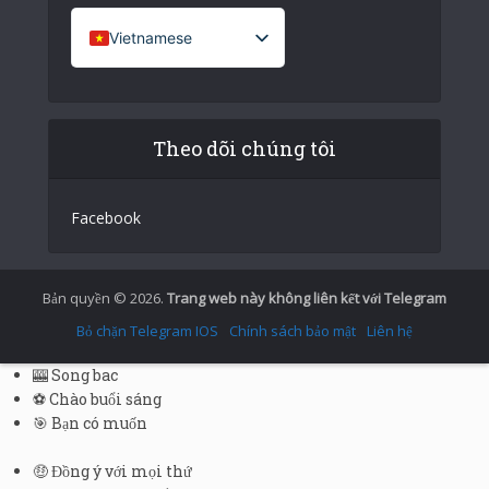
Vietnamese
French (France)
English
Theo dõi chúng tôi
Italian
German
Facebook
Spanish
Portuguese (Portugal)
Greek
Bản quyền © 2026.
Trang web này không liên kết với Telegram
Chinese
Bỏ chặn Telegram IOS
Chính sách bảo mật
Liên hệ
Japanese
🎰 Song bac
Russian
⚽ Chào buổi sáng
🎯 Bạn có muốn
Czech
Portuguese (Brazil)
🤑 Đồng ý với mọi thứ