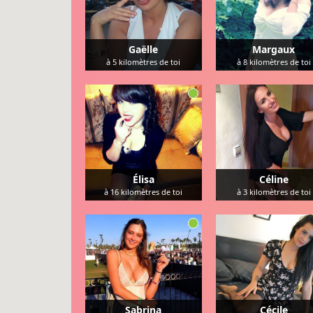
Gaëlle
Margaux
à
5
kilomètres de toi
à
8
kilomètres de toi
Élisa
Céline
à
16
kilomètres de toi
à
3
kilomètres de toi
Sabrina
Cécile