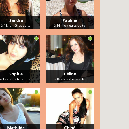
Sandra
Pauline
à
4
kilomètres de toi
à
14
kilomètres de toi
Sophie
Céline
à
15
kilomètres de toi
à
16
kilomètres de toi
Mathilde
Chloé