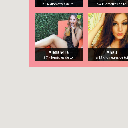
à
14
kilomètres de toi
à
4
kilomètres de toi
Alexandra
Anaïs
à
7
kilomètres de toi
à
15
kilomètres de toi