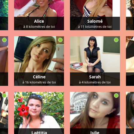
Alice
Salomé
à
8
kilomètres de toi
à
11
kilomètres de toi
Céline
Sarah
à
16
kilomètres de toi
à
4
kilomètres de toi
Laëtitia
Julie