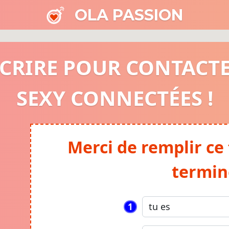
OLA PASSION
SCRIRE POUR CONTACT
SEXY CONNECTÉES !
Merci de remplir ce
termin
1