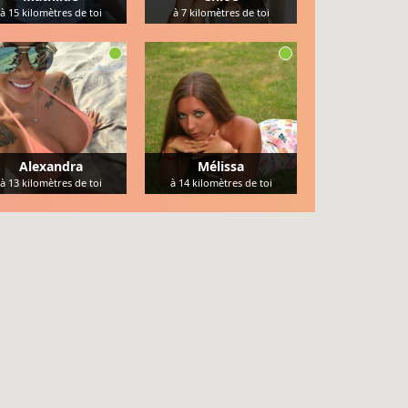
à
15
kilomètres de toi
à
7
kilomètres de toi
Alexandra
Mélissa
à
13
kilomètres de toi
à
14
kilomètres de toi