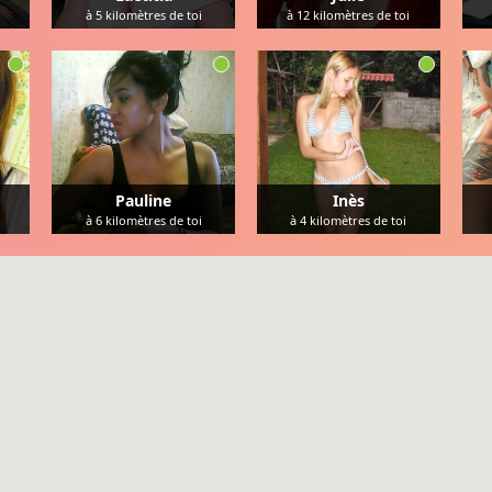
à
5
kilomètres de toi
à
12
kilomètres de toi
Pauline
Inès
à
6
kilomètres de toi
à
4
kilomètres de toi