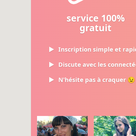
service 100%
gratuit
Inscription simple et rap
Discute avec les connecté
N'hésite pas à craquer 😉