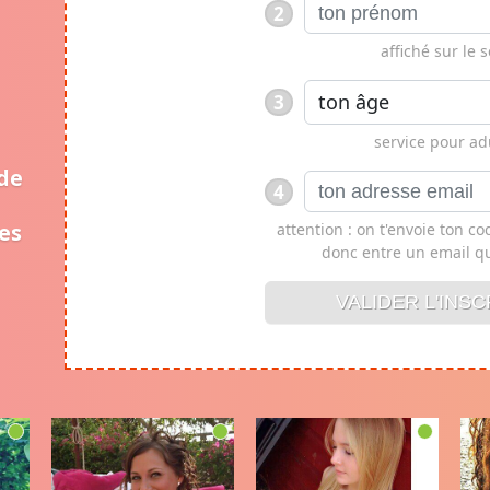
2
affiché sur le s
3
service pour adu
ide
4
es
attention : on t'envoie ton c
donc entre un email qu
VALIDER L'INSCR
VALIDER L'INSC