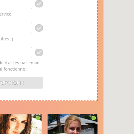
ervice
ltes ;)
ode d'accès par email
i fonctionne !
IPTION !
RIPTION !