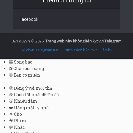
Theo dõi chúng tôi
German
Facebook
Spanish
Portuguese (Portugal)
Greek
Bản quyền © 2026.
Trang web này không liên kết với Telegram
Chinese
Bỏ chặn Telegram IOS
Chính sách bảo mật
Liên hệ
Japanese
🎰 Song bac
Russian
⚽ Chào buổi sáng
🎯 Bạn có muốn
Czech
Portuguese (Brazil)
🤑 Đồng ý với mọi thứ
🪙 Cách tốt nhất để đến đó
Bulgarian
🍑 Khiêu dâm
Danish
❤️ Uống một ly nhé
👊 Chó
Swedish
🎥 Phim
Finnish
💬 Khác