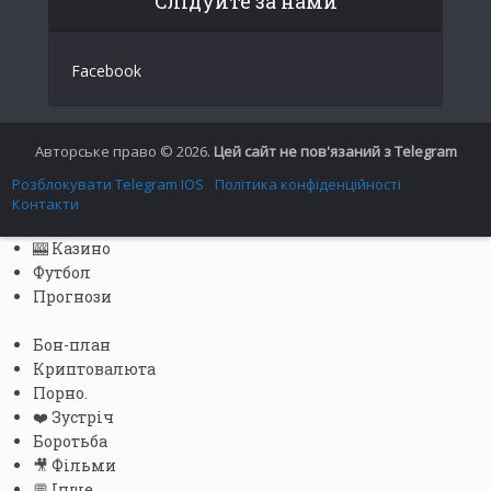
Слідуйте за нами
German
Facebook
Spanish
Portuguese (Portugal)
Greek
Авторське право © 2026.
Цей сайт не пов'язаний з Telegram
Chinese
Розблокувати Telegram IOS
Політика конфіденційності
Контакти
Japanese
🎰 Казино
Russian
Футбол
Czech
Прогнози
Portuguese (Brazil)
Бон-план
Bulgarian
Криптовалюта
Порно.
Danish
❤️ Зустріч
Swedish
Боротьба
🎥 Фільми
Finnish
💬 Інше