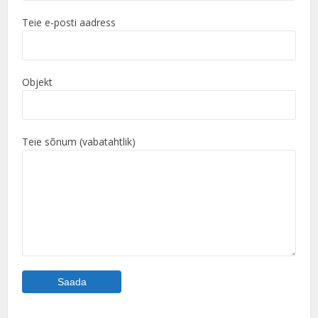
Teie e-posti aadress
Objekt
Teie sõnum (vabatahtlik)
Veuillez laisser ce champ vide.