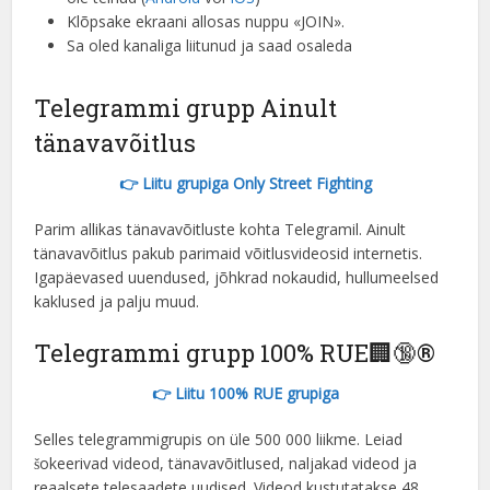
Greek
Klõpsake ekraani allosas nuppu «JOIN».
Sa oled kanaliga liitunud ja saad osaleda
Chinese
Japanese
Telegrammi grupp Ainult
Russian
tänavavõitlus
Czech
👉 Liitu grupiga Only Street Fighting
Portuguese (Brazil)
Parim allikas tänavavõitluste kohta Telegramil. Ainult
Bulgarian
tänavavõitlus pakub parimaid võitlusvideosid internetis.
Danish
Igapäevased uuendused, jõhkrad nokaudid, hullumeelsed
kaklused ja palju muud.
Swedish
Finnish
Telegrammi grupp 100% RUE🏢🔞®
Romanian
👉 Liitu 100% RUE grupiga
Polish
Selles telegrammigrupis on üle 500 000 liikme. Leiad
French (Canada)
šokeerivad videod, tänavavõitlused, naljakad videod ja
reaalsete telesaadete uudised. Videod kustutatakse 48
Ukrainian