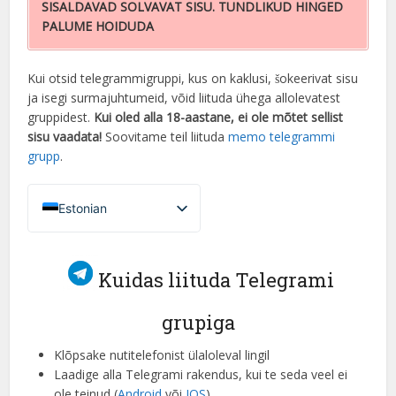
SISALDAVAD SOLVAVAT SISU. TUNDLIKUD HINGED
PALUME HOIDUDA
Kui otsid telegrammigruppi, kus on kaklusi, šokeerivat sisu
ja isegi surmajuhtumeid, võid liituda ühega allolevatest
gruppidest.
Kui oled alla 18-aastane, ei ole mõtet sellist
sisu vaadata!
Soovitame teil liituda
memo telegrammi
grupp
.
Estonian
French (France)
English
Kuidas liituda Telegrami
Italian
grupiga
German
Spanish
Klõpsake nutitelefonist ülaloleval lingil
Laadige alla Telegrami rakendus, kui te seda veel ei
Portuguese (Portugal)
ole teinud (
Android
või
IOS
)