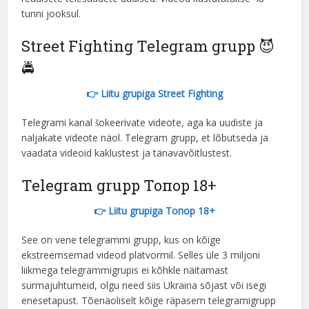
tunni jooksul.
Turkish
Street Fighting Telegram grupp 😈
Dutch
🚔
Hindi
Arabic
👉 Liitu grupiga Street Fighting
Indonesian
Telegrami kanal šokeerivate videote, aga ka uudiste ja
Hungarian
naljakate videote näol. Telegram grupp, et lõbutseda ja
vaadata videoid kaklustest ja tänavavõitlustest.
Korean
Telegram grupp Топор 18+
Hebrew
Latvian
👉 Liitu grupiga Топор 18+
Lithuanian
See on vene telegrammi grupp, kus on kõige
Slovak
ekstreemsemad videod platvormil. Selles üle 3 miljoni
liikmega telegrammigrupis ei kõhkle näitamast
Slovenian
surmajuhtumeid, olgu need siis Ukraina sõjast või isegi
Vietnamese
enesetapust. Tõenäoliselt kõige räpasem telegramigrupp