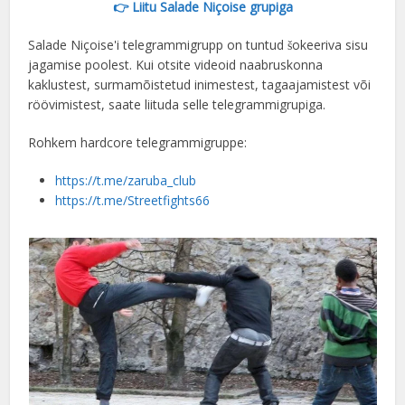
👉 Liitu Salade Niçoise grupiga
Salade Niçoise'i telegrammigrupp on tuntud šokeeriva sisu
jagamise poolest. Kui otsite videoid naabruskonna
kaklustest, surmamõistetud inimestest, tagaajamistest või
röövimistest, saate liituda selle telegrammigrupiga.
Rohkem hardcore telegrammigruppe:
https://t.me/zaruba_club
https://t.me/Streetfights66