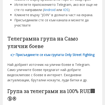
Изтеглете приложението Telegram, ако все още не
Portuguese (Portugal)
сте го направили (
Android
или
IOS
)
Greek
Кликнете върху "JOIN" в долната част на екрана.
Присъединили сте се към канала и можете да
Chinese
участвате
Japanese
Телеграмна група на Само
Russian
улични боеве
Czech
Portuguese (Brazil)
👉 Присъединете се към групата Only Street Fighting
Danish
Най-добрият източник на улични боеве в Telegram.
Swedish
Само уличните боеве предлагат най-добрите
видеоклипове с боеве в интернет. Ежедневни
Finnish
актуализации, брутални нокаути, луди битки и др.
Romanian
Група за телеграми на 100% RUE🏢
Polish
🔞®
French (Canada)