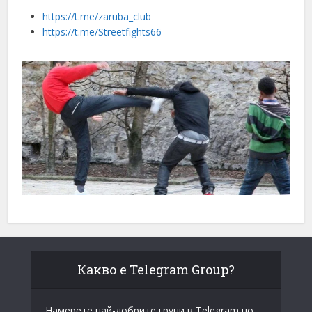
https://t.me/zaruba_club
https://t.me/Streetfights66
Какво е Telegram Group?
Намерете най-добрите групи в Telegram по