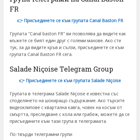
FR
👉 Присъединете се към групата Canal Baston FR
Групата "Canal baston FR" ви позволява да видите как
мъжете се бият един друг с големи махове. Ако сте
тук, за да видите кръв и сълзи, присъединете се към
групата Canal Baston FR сега.
Salade Niçoise Telegram Group
👉 Присъединете се към групата Salade Niçoise
Групата в телеграма Salade Niçoise е известна със
споделянето на шокиращо съдържание. Ако търсите
видеоклипове с квартална кавга, човек на косъм от
смъртта, преследване с кола или грабеж, можете да се
присъедините към тази група в телеграмата.
По-твърди телеграмни групи: