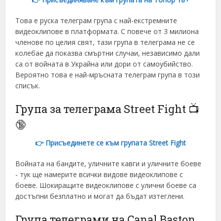
Vietnamese
Това е руска телеграм група с най-екстремните
видеоклипове в платформата. С повече от 3 милиона
членове по целия свят, тази група в телеграма не се
колебае да показва смъртни случаи, независимо дали
са от войната в Украйна или дори от самоубийство.
Вероятно това е най-мръсната телеграм група в този
списък.
Група за телеграма Street Fight 📺
🔞
👉 Присъединете се към групата Street Fight
Войната на бандите, уличните кавги и уличните боеве
- тук ще намерите всички видове видеоклипове с
боеве. Шокиращите видеоклипове с улични боеве са
достъпни безплатно и могат да бъдат изтеглени.
Група телеграми на Canal Baston