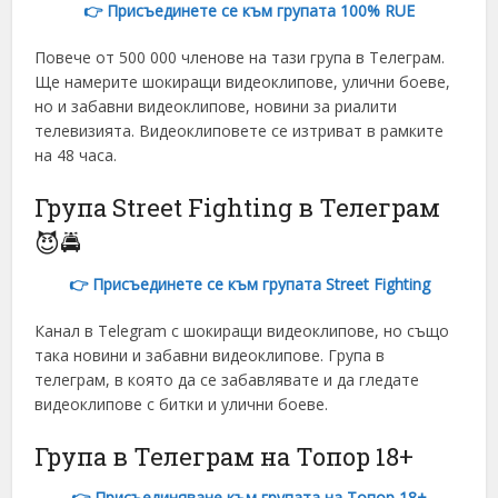
👉 Присъединете се към групата 100% RUE
Ukrainian
Turkish
Повече от 500 000 членове на тази група в Телеграм.
Ще намерите шокиращи видеоклипове, улични боеве,
Dutch
но и забавни видеоклипове, новини за риалити
Hindi
телевизията. Видеоклиповете се изтриват в рамките
на 48 часа.
Arabic
Indonesian
Група Street Fighting в Телеграм
Hungarian
😈🚔
Korean
👉 Присъединете се към групата Street Fighting
Estonian
Канал в Telegram с шокиращи видеоклипове, но също
Hebrew
така новини и забавни видеоклипове. Група в
Latvian
телеграм, в която да се забавлявате и да гледате
видеоклипове с битки и улични боеве.
Lithuanian
Група в Телеграм на Топор 18+
Slovak
Slovenian
👉 Присъединяване към групата на Топор 18+