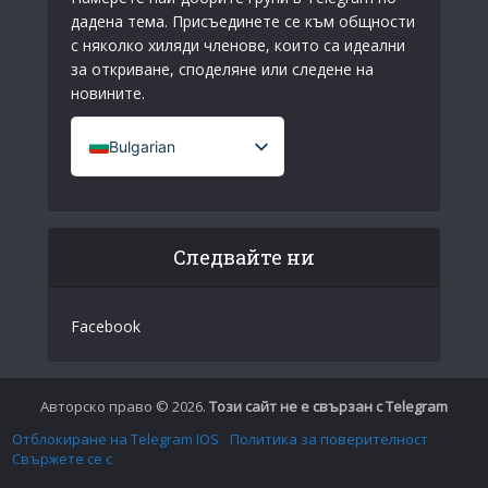
дадена тема. Присъединете се към общности
с няколко хиляди членове, които са идеални
за откриване, споделяне или следене на
новините.
Bulgarian
French (France)
English
Следвайте ни
Italian
German
Facebook
Spanish
Portuguese (Portugal)
Greek
Авторско право © 2026.
Този сайт не е свързан с Telegram
Chinese
Отблокиране на Telegram IOS
Политика за поверителност
Свържете се с
Japanese