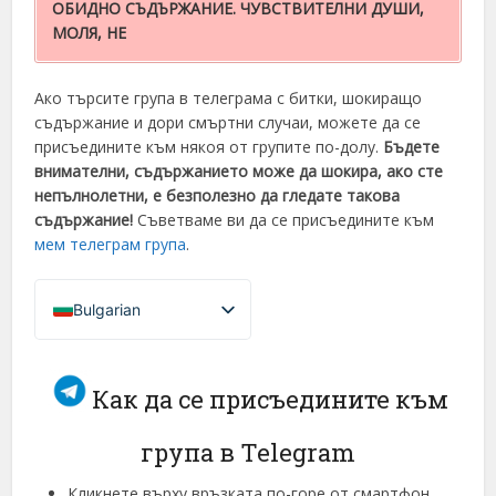
ОБИДНО СЪДЪРЖАНИЕ. ЧУВСТВИТЕЛНИ ДУШИ,
МОЛЯ, НЕ
Ако търсите група в телеграма с битки, шокиращо
съдържание и дори смъртни случаи, можете да се
присъедините към някоя от групите по-долу.
Бъдете
внимателни, съдържанието може да шокира, ако сте
непълнолетни, е безполезно да гледате такова
съдържание!
Съветваме ви да се присъедините към
мем телеграм група
.
Bulgarian
French (France)
English
Как да се присъедините към
Italian
група в Telegram
German
Spanish
Кликнете върху връзката по-горе от смартфон