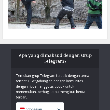
Apa yang dimaksud dengan Grup
Telegram?
Temukan grup Telegram terbaik dengan tema
tertentu. Bergabunglah dengan komunitas
dengan ribuan anggota, cocok untuk
menemukan, berbagi, atau mengikuti berita
terbaru.
Indonesian