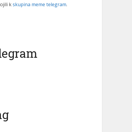
jili k
skupina meme telegram
.
elegram
ng