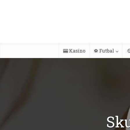
🎰 Kasíno
⚽ Futbal

Sku