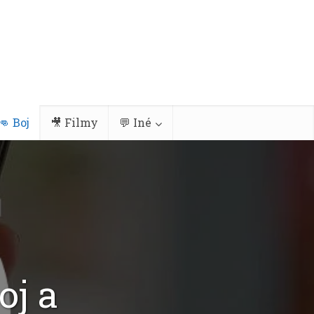
👊 Boj
🎥 Filmy
💬 Iné
oj a