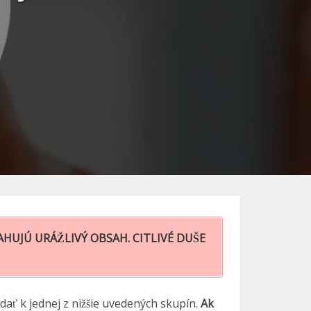
HUJÚ URÁŽLIVÝ OBSAH. CITLIVÉ DUŠE
ať k jednej z nižšie uvedených skupín.
Ak