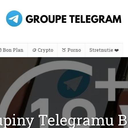
 Bon Plan
🪙 Crypto
🍑 Porno
Stretnutie ❤️
piny Telegramu B