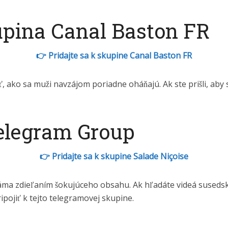
pina Canal Baston FR
👉 Pridajte sa k skupine Canal Baston FR
ako sa muži navzájom poriadne oháňajú. Ak ste prišli, aby ste
Telegram Group
👉 Pridajte sa k skupine Salade Niçoise
ma zdieľaním šokujúceho obsahu. Ak hľadáte videá susedskýc
pojiť k tejto telegramovej skupine.