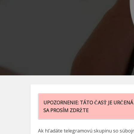
UPOZORNENIE: TÁTO ČASŤ JE URČENÁ 
SA PROSÍM ZDRŽTE
Ak hľadáte telegramovú skupinu so súbojmi