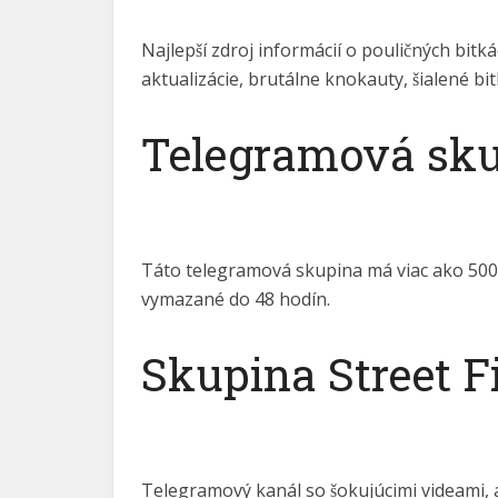
Czech
Portuguese (Brazil)
Najlepší zdroj informácií o pouličných bit
Bulgarian
aktualizácie, brutálne knokauty, šialené bit
Danish
Telegramová sk
Swedish
Finnish
Romanian
Polish
Táto telegramová skupina má viac ako 500 00
French (Canada)
vymazané do 48 hodín.
Ukrainian
Skupina Street F
Turkish
Dutch
Hindi
Arabic
Telegramový kanál so šokujúcimi videami, 