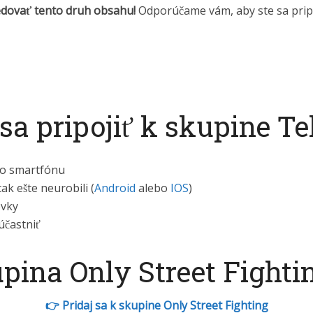
edovať tento druh obsahu!
Odporúčame vám, aby ste sa pripo
sa pripojiť k skupine T
 zo smartfónu
tak ešte neurobili (
Android
alebo
IOS
)
ovky
účastniť
ina Only Street Fighti
👉 Pridaj sa k skupine Only Street Fighting