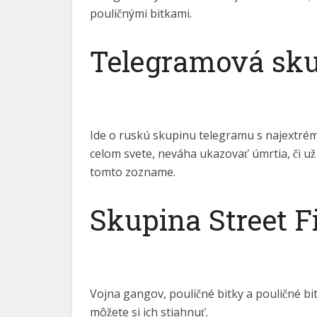
Indonesian
pouličnými bitkami.
Hungarian
Telegramová sku
Korean
Estonian
Hebrew
Latvian
Ide o ruskú skupinu telegramu s najextrémn
Lithuanian
celom svete, neváha ukazovať úmrtia, či u
tomto zozname.
Slovenian
Vietnamese
Skupina Street F
Vojna gangov, pouličné bitky a pouličné bitk
môžete si ich stiahnuť.