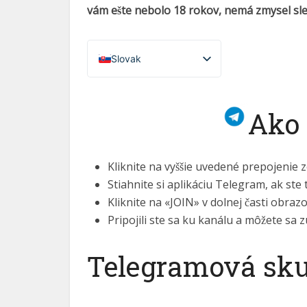
vám ešte nebolo 18 rokov, nemá zmysel sl
Slovak
French (France)
English
Ako 
Italian
German
Kliknite na vyššie uvedené prepojenie
Spanish
Stiahnite si aplikáciu Telegram, ak ste 
Portuguese (Portugal)
Kliknite na «JOIN» v dolnej časti obraz
Greek
Pripojili ste sa ku kanálu a môžete sa z
Chinese
Telegramová skup
Japanese
Russian