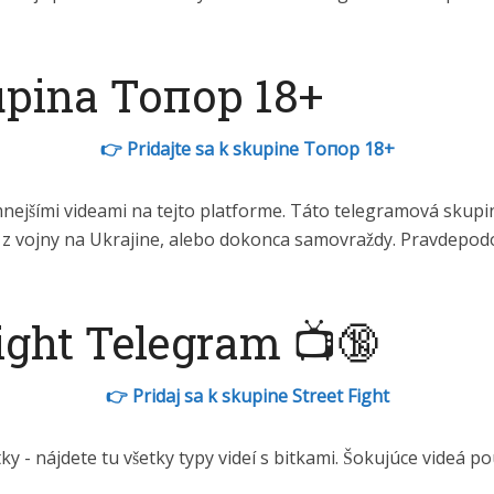
pina Toпор 18+
👉 Pridajte sa k skupine Toпор 18+
ejšími videami na tejto platforme. Táto telegramová skupin
ž z vojny na Ukrajine, alebo dokonca samovraždy. Pravdepo
ight Telegram 📺🔞
👉 Pridaj sa k skupine Street Fight
y - nájdete tu všetky typy videí s bitkami. Šokujúce videá po