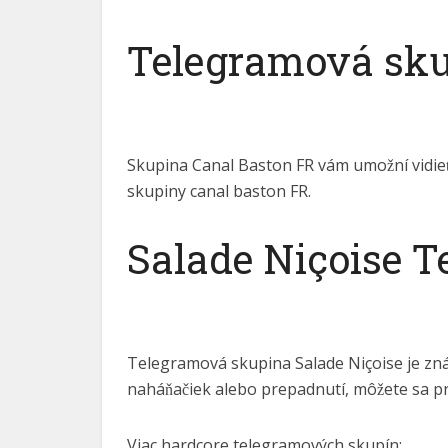
Telegramová sku
Skupina Canal Baston FR vám umožní vidieť, 
skupiny canal baston FR.
Salade Niçoise 
Telegramová skupina Salade Niçoise je zná
naháňačiek alebo prepadnutí, môžete sa pri
Viac hardcore telegramových skupín: