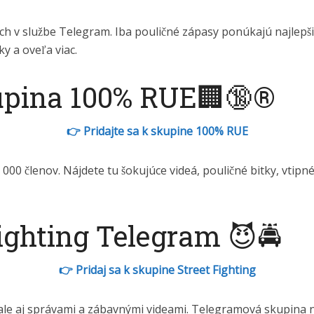
kách v službe Telegram. Iba pouličné zápasy ponúkajú najlepš
ky a oveľa viac.
upina 100% RUE🏢🔞®
👉 Pridajte sa k skupine 100% RUE
0 členov. Nájdete tu šokujúce videá, pouličné bitky, vtipné 
ighting Telegram 😈🚔
👉 Pridaj sa k skupine Street Fighting
ale aj správami a zábavnými videami. Telegramová skupina n