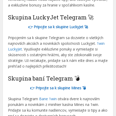
a exkluzívne bonusy za hranie v spoľahlivom kasíne.
Skupina LuckyJet Telegram 🚀
👉 Pripojte sa k skupine LuckyJet 🚀
Pripojením sa k skupine Telegram sa dozviete o všetkých
najnovších akciách a novinkách spoločnosti LuckyJet.
1win
LuckyJet
. Využívajte exkluzívne ponuky a vymieňajte si
skúsenosti s ostatnými hráčmi, aby ste zdokonalili svoje
stratégie. Už nečakajte, pridajte sa k nám ešte dnes a majte
prehľad o najlepších príležitostiach!
Skupina baní Telegram 💣
👉 Pripojte sa k skupine Mines 💣
Skupina Telegram
Bane 1win
otvára dvere k najnovším
ponukám a novinkám z minihier kasína Mines na 1win.
Pridajte sa ku komunite nadšencov, vymieňajte si tipy a ako
prví sa dozviete o dostupných bonusoch.