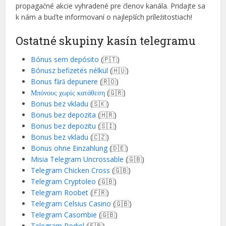
propagačné akcie vyhradené pre členov kanála. Pridajte sa
k nám a buďte informovaní o najlepších príležitostiach!
Ostatné skupiny kasín telegramu
Bónus sem depósito
(🇵🇹)
Bónusz befizetés nélkül
(🇭🇺)
Bonus fără depunere
(🇷🇴)
Μπόνους χωρίς κατάθεση
(🇬🇷)
Bonus bez vkladu
(🇸🇰)
Bonus bez depozita
(🇭🇷)
Bonus bez depozitu
(🇸🇮)
Bonus bez vkladu
(🇨🇿)
Bonus ohne Einzahlung
(🇩🇪)
Misia Telegram Uncrossable
(🇬🇧)
Telegram Chicken Cross
(🇬🇧)
Telegram Cryptoleo
(🇬🇧)
Telegram Roobet
(🇫🇷)
Telegram Celsius Casino
(🇬🇧)
Telegram Casombie
(🇬🇧)
Telegram Podiel
(🇫🇷)