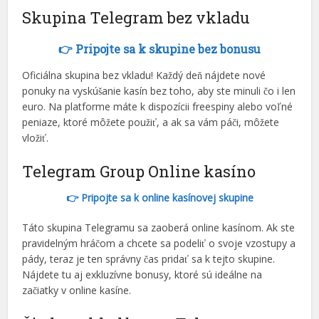
Skupina Telegram bez vkladu
👉 Pripojte sa k skupine bez bonusu
Oficiálna skupina bez vkladu! Každý deň nájdete nové
ponuky na vyskúšanie kasín bez toho, aby ste minuli čo i len
euro. Na platforme máte k dispozícii freespiny alebo voľné
peniaze, ktoré môžete použiť, a ak sa vám páči, môžete
vložiť.
Telegram Group Online kasíno
👉 Pripojte sa k online kasínovej skupine
Táto skupina Telegramu sa zaoberá online kasínom. Ak ste
pravidelným hráčom a chcete sa podeliť o svoje vzostupy a
pády, teraz je ten správny čas pridať sa k tejto skupine.
Nájdete tu aj exkluzívne bonusy, ktoré sú ideálne na
začiatky v online kasíne.