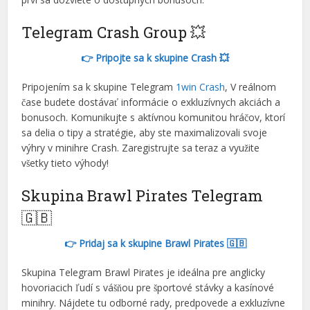
Telegram Crash Group 💥
👉 Pripojte sa k skupine Crash 💥
Pripojením sa k skupine Telegram
1win Crash
, V reálnom
čase budete dostávať informácie o exkluzívnych akciách a
bonusoch. Komunikujte s aktívnou komunitou hráčov, ktorí
sa delia o tipy a stratégie, aby ste maximalizovali svoje
výhry v minihre Crash. Zaregistrujte sa teraz a využite
všetky tieto výhody!
Skupina Brawl Pirates Telegram
🇬🇧
👉 Pridaj sa k skupine Brawl Pirates 🇬🇧
Skupina Telegram Brawl Pirates je ideálna pre anglicky
hovoriacich ľudí s vášňou pre športové stávky a kasínové
minihry. Nájdete tu odborné rady, predpovede a exkluzívne