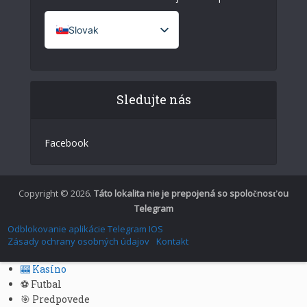
Slovak
French (France)
English
Sledujte nás
Italian
German
Facebook
Spanish
Portuguese (Portugal)
Greek
Copyright © 2026.
Táto lokalita nie je prepojená so spoločnosťou
Telegram
Chinese
Odblokovanie aplikácie Telegram IOS
Japanese
Zásady ochrany osobných údajov
Kontakt
Russian
🎰 Kasíno
Czech
⚽ Futbal
🎯 Predpovede
Portuguese (Brazil)