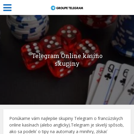
Telegram Online kasíno
skupiny
Ponúkame vám najlepšie skupiny
Telegram
o francúzskych
online kasínach
(alebo anglicky)
.
Telegram
je skvelý spôsob,
ako sa podeliť o tipy na automaty a minihry, získať