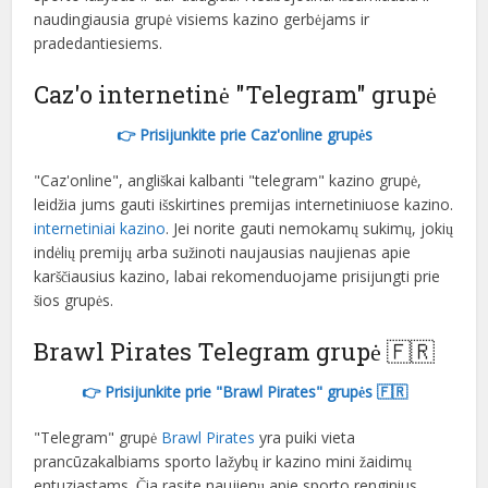
naudingiausia grupė visiems kazino gerbėjams ir
pradedantiesiems.
Caz'o internetinė "Telegram" grupė
👉 Prisijunkite prie Caz'online grupės
"Caz'online", angliškai kalbanti "telegram" kazino grupė,
leidžia jums gauti išskirtines premijas internetiniuose kazino.
internetiniai kazino
. Jei norite gauti nemokamų sukimų, jokių
indėlių premijų arba sužinoti naujausias naujienas apie
karščiausius kazino, labai rekomenduojame prisijungti prie
šios grupės.
Brawl Pirates Telegram grupė 🇫🇷
👉 Prisijunkite prie "Brawl Pirates" grupės 🇫🇷
"Telegram" grupė
Brawl Pirates
yra puiki vieta
prancūzakalbiams sporto lažybų ir kazino mini žaidimų
entuziastams. Čia rasite naujienų apie sporto renginius,