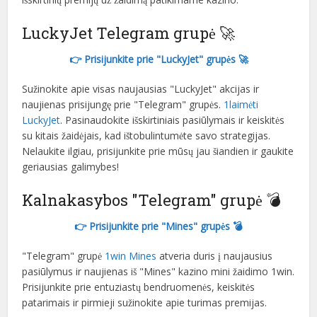
LuckyJet Telegram grupė 🚀
👉 Prisijunkite prie "LuckyJet" grupės 🚀
Sužinokite apie visas naujausias "LuckyJet" akcijas ir
naujienas prisijungę prie "Telegram" grupės.
1laimėti
LuckyJet
. Pasinaudokite išskirtiniais pasiūlymais ir keiskitės
su kitais žaidėjais, kad ištobulintumėte savo strategijas.
Nelaukite ilgiau, prisijunkite prie mūsų jau šiandien ir gaukite
geriausias galimybes!
Kalnakasybos "Telegram" grupė 💣
👉 Prisijunkite prie "Mines" grupės 💣
"Telegram" grupė
1win Mines
atveria duris į naujausius
pasiūlymus ir naujienas iš "Mines" kazino mini žaidimo 1win.
Prisijunkite prie entuziastų bendruomenės, keiskitės
patarimais ir pirmieji sužinokite apie turimas premijas.