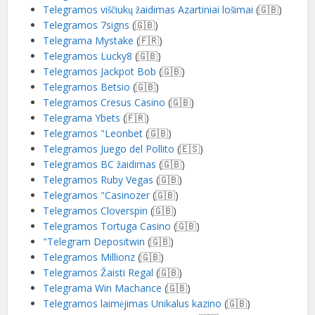
Telegramos viščiukų žaidimas Azartiniai lošimai
(🇬🇧)
Telegramos 7signs
(🇬🇧)
Telegrama Mystake
(🇫🇷)
Telegramos Lucky8
(🇬🇧)
Telegramos Jackpot Bob
(🇬🇧)
Telegramos Betsio
(🇬🇧)
Telegramos Cresus Casino
(🇬🇧)
Telegrama Ybets
(🇫🇷)
Telegramos "Leonbet
(🇬🇧)
Telegramos Juego del Pollito
(🇪🇸)
Telegramos BC žaidimas
(🇬🇧)
Telegramos Ruby Vegas
(🇬🇧)
Telegramos "Casinozer
(🇬🇧)
Telegramos Cloverspin
(🇬🇧)
Telegramos Tortuga Casino
(🇬🇧)
"Telegram Depositwin
(🇬🇧)
Telegramos Millionz
(🇬🇧)
Telegramos Žaisti Regal
(🇬🇧)
Telegrama Win Machance
(🇬🇧)
Telegramos laimėjimas Unikalus kazino
(🇬🇧)