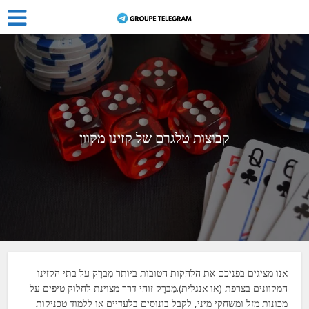
קבוצות טלגרם של קזינו מקוון
אנו מציגים בפניכם את הלהקות הטובות ביותר
מִברָק
על בתי הקזינו
המקוונים בצרפת
(או אנגלית)
.
מִברָק
זוהי דרך מצוינת לחלוק טיפים על
מכונות מזל ומשחקי מיני, לקבל בונוסים בלעדיים או ללמוד טכניקות