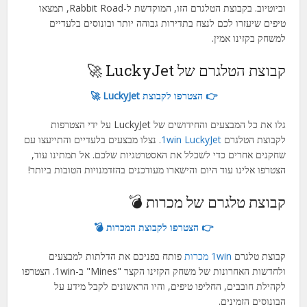
וביוטיוב. בקבוצת הטלגרם הזו, המוקדשת ל-Rabbit Road, תמצאו
טיפים שיעזרו לכם לנצח בתדירות גבוהה יותר ובונוסים בלעדיים
למשחק בקזינו אמין.
קבוצת הטלגרם של LuckyJet 🚀
👉 הצטרפו לקבוצת LuckyJet 🚀
גלו את כל המבצעים והחידושים של LuckyJet על ידי הצטרפות
לקבוצת הטלגרם
1win LuckyJet
. נצלו מבצעים בלעדיים והתייעצו עם
שחקנים אחרים כדי לשכלל את האסטרטגיות שלכם. אל תמתינו עוד,
הצטרפו אלינו עוד היום והישארו מעודכנים בהזדמנויות הטובות ביותר!
קבוצת טלגרם של מכרות 💣
👉 הצטרפו לקבוצת המכרות 💣
קבוצת טלגרם
1win מכרות
פותח בפניכם את הדלתות למבצעים
ולחדשות האחרונות של משחק הקזינו הקצר "Mines" ב-1win. הצטרפו
לקהילת חובבים, החליפו טיפים, והיו הראשונים לקבל מידע על
הבונוסים הזמינים.