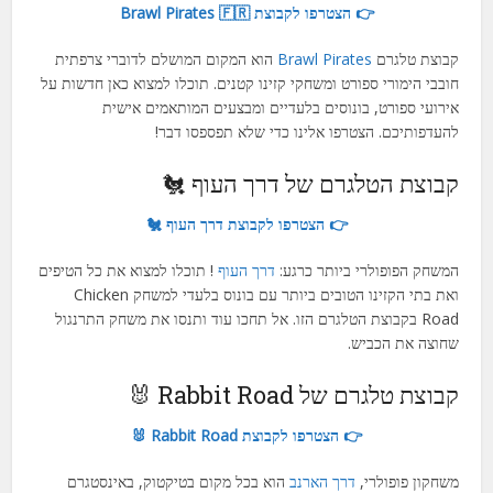
👉 הצטרפו לקבוצת Brawl Pirates 🇫🇷
קבוצת טלגרם
Brawl Pirates
הוא המקום המושלם לדוברי צרפתית
חובבי הימורי ספורט ומשחקי קזינו קטנים. תוכלו למצוא כאן חדשות על
אירועי ספורט, בונוסים בלעדיים ומבצעים המותאמים אישית
להעדפותיכם. הצטרפו אלינו כדי שלא תפספסו דבר!
קבוצת הטלגרם של דרך העוף 🐔
👉 הצטרפו לקבוצת דרך העוף 🐔
המשחק הפופולרי ביותר כרגע:
דרך העוף
! תוכלו למצוא את כל הטיפים
ואת בתי הקזינו הטובים ביותר עם בונוס בלעדי למשחק Chicken
Road בקבוצת הטלגרם הזו. אל תחכו עוד ותנסו את משחק התרנגול
שחוצה את הכביש.
קבוצת טלגרם של Rabbit Road 🐰
👉 הצטרפו לקבוצת Rabbit Road 🐰
משחקון פופולרי,
דרך הארנב
הוא בכל מקום בטיקטוק, באינסטגרם