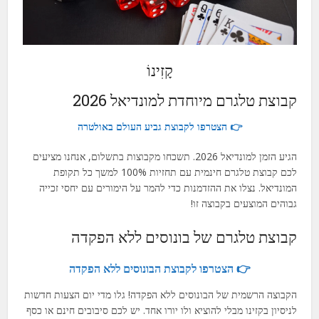
קָזִינוֹ
קבוצת טלגרם מיוחדת למונדיאל 2026
👉 הצטרפו לקבוצת גביע העולם באולטרה
הגיע הזמן למונדיאל 2026. תשכחו מקבוצות בתשלום, אנחנו מציעים
לכם קבוצת טלגרם חינמית עם תחזיות 100% למשך כל תקופת
המונדיאל. נצלו את ההזדמנות כדי להמר על הימורים עם יחסי זכייה
גבוהים המוצעים בקבוצה זו!
קבוצת טלגרם של בונוסים ללא הפקדה
👉 הצטרפו לקבוצת הבונוסים ללא הפקדה
הקבוצה הרשמית של הבונוסים ללא הפקדה! גלו מדי יום הצעות חדשות
לניסיון בקזינו מבלי להוציא ולו יורו אחד. יש לכם סיבובים חינם או כסף