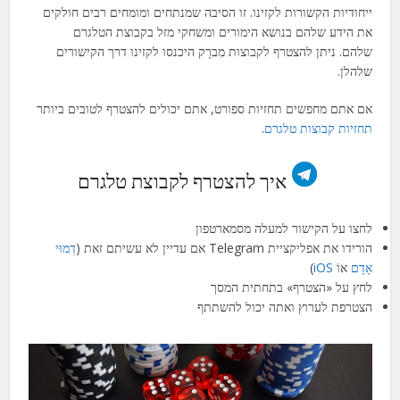
ייחודיות הקשורות לקזינו. זו הסיבה שמנתחים ומומחים רבים חולקים
את הידע שלהם בנושא הימורים ומשחקי מזל בקבוצת הטלגרם
שלהם.
ניתן להצטרף לקבוצות
מִברָק
היכנסו לקזינו דרך הקישורים
שלהלן.
אם אתם מחפשים תחזיות ספורט, אתם יכולים להצטרף לטובים ביותר
תחזיות קבוצות טלגרם
.
איך להצטרף לקבוצת טלגרם
לחצו על הקישור למעלה מסמארטפון
הורידו את אפליקציית Telegram אם עדיין לא עשיתם זאת (
דְמוּי
אָדָם
אוֹ
iOS
)
לחץ על «הצטרף» בתחתית המסך
הצטרפת לערוץ ואתה יכול להשתתף