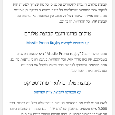
קבוצת טלגרם חינמית להימורים על טניס. כל מה שצריך לעשות הוא
לעקוב אחר התחזיות שנשלחות כל בוקר בשעה 9 בבוקר. הן אמינות,
עם ניתוח אמיתי ושיעור הצלחה גבוה. אין הפתעות לא נעימות עם
קבוצת VIP; כל התחזיות הן בחינם.
טילים פרונו רוגבי קבוצת טלגרם
👉
הצטרפו לקבוצת Missile Prono Rugby
אתם אוהדי רוגבי? "Missile Prono rugby" היא קבוצת הטלגרם
בשבילכם. אין כאן מדור VIP, וכל התחזיות בנושא רוגבי ניתנות בחינם.
אתם מוזמנים להצטרף לקבוצה כבר עכשיו ולקבל את התחזיות
העדכניות ביותר שפורסמו.
קבוצת טלגרם לואיז פרונוסטיקס
👉 הצטרפו לקבוצת צוות יופרונוס
לואיז נותנת לכם את התחזיות הטובות ביותר שלה בכל יום בחינם. כבר
5,000 איש נמצאים בחשבון הטלגרם שלה, עם התחזיות הטובות ביותר
על משחקי כדורגל אחרונים, יחסי הזכייה ואפילו בונוס של סוכן