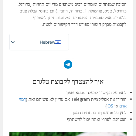
הסיבה שמנתחים ומומחים רבים משתפים מדי יום תחזיות (כדורגל,
כדורסל, טניס, פורמולה 1, כדור יד, רוגבי...) וכן בונוסי קבלת פנים
בלעדיים אצל סוכנויות ההימורים המקוונות.
ניתן להצטרף
לקבוצות
מִברָק
הימורי ספורט דרך הקישורים למטה.
Hebrew
French (France)
English
Italian
איך להצטרף לקבוצת טלגרם
German
Spanish
לחצו על הקישור למעלה מסמארטפון
הורידו את אפליקציית Telegram אם עדיין לא עשיתם זאת (
דְמוּי
Portuguese (Portugal)
אָדָם
אוֹ
iOS
)
Greek
לחץ על «הצטרף» בתחתית המסך
הצטרפת לערוץ ואתה יכול להשתתף
Chinese
Japanese