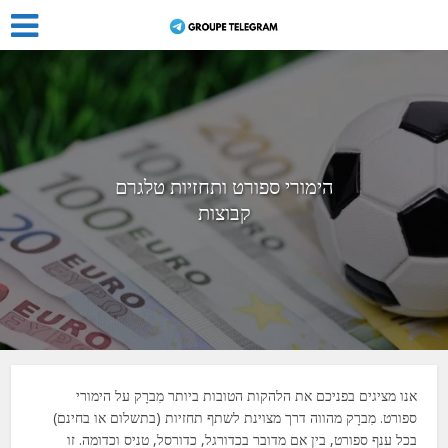
הימורי ספורט ותחזיות טלגרם
קבוצות
אנו מציגים בפניכם את הלהקות הטובות ביותר
מִברָק
על הימורי
ספורט.
מִברָק
מהווה דרך מצוינת לשתף תחזיות (בתשלום או בחינם)
בכל ענף ספורט, בין אם מדובר בכדורגל, כדורסל, טניס וכדומה. זו