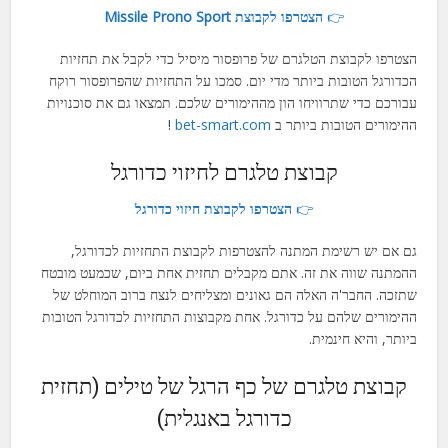
Hindi
👉
הצטרפו לקבוצת Missile Prono Sport
Arabic
הצטרפו לקבוצת הטלגרם של פרופסור מיסיל כדי לקבל את תחזיות
Indonesian
הכדורגל הטובות ביותר מדי יום. סמכו על התחזיות שהפרופסור רוקח
Hungarian
עבורכם כדי שתרוויחו הון מההימורים שלכם. תמצאו גם את סוכנויות
ההימורים הטובות ביותר ב
bet-smart.com
!
Korean
קבוצת טלגרם לחיזוי כדורגל
Estonian
Latvian
👉
הצטרפו לקבוצת חיזוי כדורגל
Lithuanian
גם אם יש רשימת המתנה להצטרפות לקבוצת התחזיות לכדורגל,
Slovak
ההמתנה שווה את זה. אתם מקבלים תחזית אחת ביום, שכמעט מובטח
שתזכה. החבר'ה האלה הם גאונים ומצליחים לנצח ברוב המוחלט של
Slovenian
ההימורים שלהם על כדורגל. אחת מקבוצות התחזיות לכדורגל הטובות
Vietnamese
ביותר, והיא חינמית.
קבוצת טלגרם של כף הרגל של טילים (תחזית
כדורגל באנגלית)