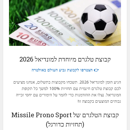
Russian
Czech
Portuguese (Brazil)
Bulgarian
Danish
Swedish
קבוצת טלגרם מיוחדת למונדיאל 2026
Finnish
👉 הצטרפו לקבוצת גביע העולם באולטרה
Romanian
הגיע הזמן למונדיאל 2026. תשכחו מקבוצות בתשלום, אנחנו מציעים
Polish
לכם קבוצת טלגרם חינמית עם תחזיות 100% למשך כל תקופת
French (Canada)
המונדיאל. נצלו את ההזדמנות כדי להמר על הימורים עם יחסי זכייה
גבוהים המוצעים בקבוצה זו!
Ukrainian
Turkish
קבוצת הטלגרם של Missile Prono Sport
Dutch
(תחזיות כדורגל)