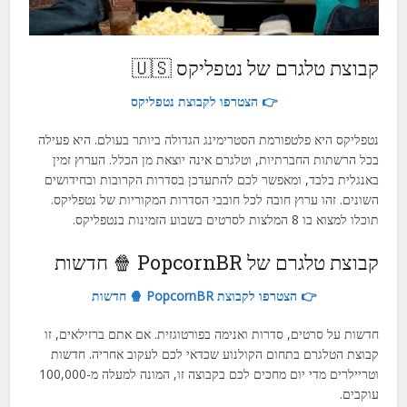
קבוצת טלגרם של נטפליקס 🇺🇸
👉 הצטרפו לקבוצת נטפליקס
נטפליקס היא פלטפורמת הסטרימינג הגדולה ביותר בעולם. היא פעילה
בכל הרשתות החברתיות, וטלגרם אינה יוצאת מן הכלל. הערוץ זמין
באנגלית בלבד, ומאפשר לכם להתעדכן בסדרות הקרובות ובחידושים
השונים. זהו ערוץ חובה לכל חובבי הסדרות המקוריות של נטפליקס.
תוכלו למצוא בו 8 המלצות לסרטים בשבוע הזמינות בנטפליקס.
קבוצת טלגרם של PopcornBR 🍿 חדשות
👉 הצטרפו לקבוצת PopcornBR 🍿 חדשות
חדשות על סרטים, סדרות ואנימה בפורטוגזית. אם אתם ברזילאים, זו
קבוצת הטלגרם בתחום הקולנוע שכדאי לכם לעקוב אחריה. חדשות
וטריילרים מדי יום מחכים לכם בקבוצה זו, המונה למעלה מ-100,000
עוקבים.