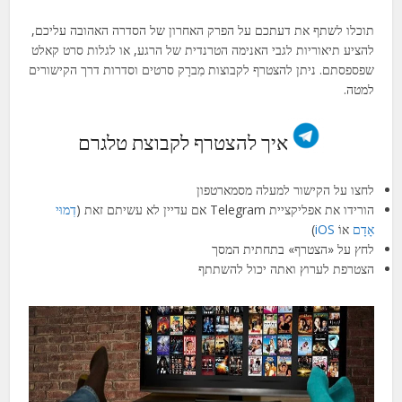
תוכלו לשתף את דעתכם על הפרק האחרון של הסדרה האהובה עליכם,
להציע תיאוריות לגבי האנימה הטרנדית של הרגע, או לגלות סרט קאלט
שפספסתם.
ניתן להצטרף לקבוצות
מִברָק
סרטים וסדרות דרך הקישורים
למטה.
איך להצטרף לקבוצת טלגרם
לחצו על הקישור למעלה מסמארטפון
הורידו את אפליקציית Telegram אם עדיין לא עשיתם זאת (
דְמוּי
אָדָם
אוֹ
iOS
)
לחץ על «הצטרף» בתחתית המסך
הצטרפת לערוץ ואתה יכול להשתתף