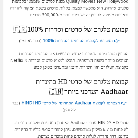
Quality Movies New Hollywood מפנה לסרטים שנמצאו בקבוצות
טלגרם אחרות. הוא מאפשר למצוא בקלות סרטים בשפת המקור להורדה
ובאיכות מעולה. לערוץ זה יש כיום יותר מ-300,000 חברים.
קבוצת טלגרם של סרטים וסדרות 100% 🇫🇷
👉 הצטרפו לקבוצת הסרטים והסדרות 100%
(כבר לא זמין)
הערוץ הטוב ביותר שמטרתו להציג לגולשים את הסרטים והסדרות
הטובים ביותר בשפה הצרפתית. תוכלו למצוא סרטים וסדרות מ-Netflix
בקבוצת הטלגרם הזו. השירות חינמי ומתעדכן באופן קבוע.
קבוצת טלגרם של סרטי HD בהינדית
Aadhaar העדכני ביותר 🇮🇳
👉 הצטרפו לקבוצת Aadhaar האחרונה של סרטי HINDI HD
(כבר
לא זמין)
סרטי HINDY HD ערוץ Aadhaar האחרון הוא ערוץ טלגרם הודי עם
לא פחות מ-6.7 מיליון משתמשים. ניתן להוריד סרטי בוליווד בהינדית
בחינם. דרך נהדרת לגלות סרטים פחות מוכרים בצרפת.