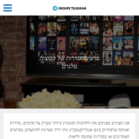
סרטים וסדרות של קבוצות
טלגרם
אנו מציגים בפניכם את הלהקות הטובות ביותר
מִברָק
על סרטים, סדרות
ואנימה צרפתיים
(וגם אנגלית)
.
מִברָק
זוהי דרך מצוינת להתעדכן בסרטים
האחרונים או בסדרות שחובה לראות.