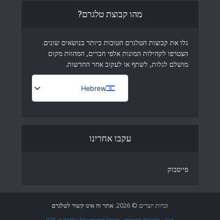
מהו קבוצת טלגרם?
גלו את קבוצות הטלגרם הטובות ביותר בנושאים שונים.
הצטרפו לקהילות המונות אלפי חברים, המהוות מקום
מושלם לגלות, לשתף או לעקוב אחר החדשות.
Hebrew
French (France)
English
עקבו אחרינו
Italian
German
פייסבוק
Spanish
Portuguese (Portugal)
Greek
זכויות יוצרים © 2026.
אתר זה אינו קשור לטלגרם
Chinese