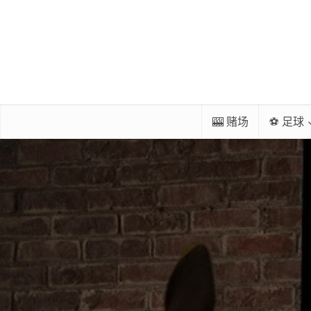
🎰 赌场
⚽ 足球