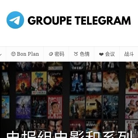
🤑 Bon Plan
🪙 密码
🍑 色情
❤️ 会议
战斗