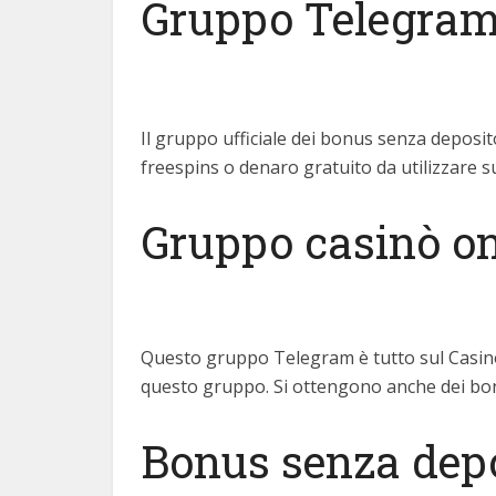
Gruppo Telegram
Il gruppo ufficiale dei bonus senza deposi
freespins o denaro gratuito da utilizzare su
Gruppo casinò o
Questo gruppo Telegram è tutto sul Casinò O
questo gruppo. Si ottengono anche dei bonus
Bonus senza dep