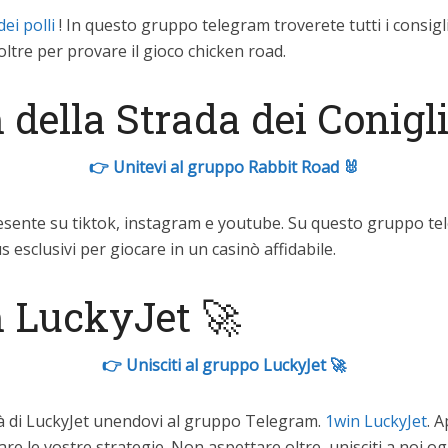
ei polli
! In questo gruppo telegram troverete tutti i consigl
ltre per provare il gioco chicken road.
della Strada dei Conigli
👉 Unitevi al gruppo Rabbit Road 🐰
sente su tiktok, instagram e youtube. Su questo gruppo te
 esclusivi per giocare in un casinò affidabile.
 LuckyJet 🚀
👉 Unisciti al gruppo LuckyJet 🚀
tà di LuckyJet unendovi al gruppo Telegram.
1win LuckyJet
. A
re le vostre strategie. Non aspettare oltre, unisciti a noi og