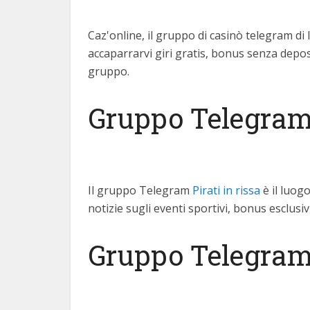
Caz'online, il gruppo di casinò telegram di 
accaparrarvi giri gratis, bonus senza deposi
gruppo.
Gruppo Telegram 
Il gruppo Telegram
Pirati in rissa
è il luog
notizie sugli eventi sportivi, bonus esclusiv
Gruppo Telegram