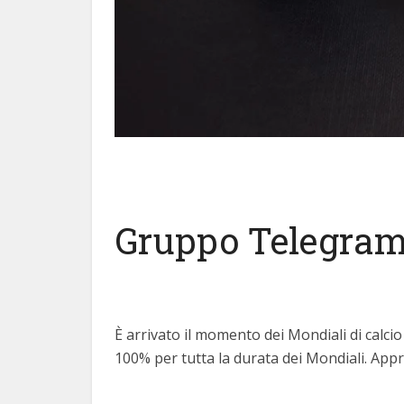
Gruppo Telegram 
È arrivato il momento dei Mondiali di cal
100% per tutta la durata dei Mondiali. App