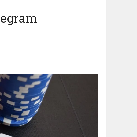
legram