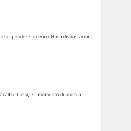
senza spendere un euro. Hai a disposizione
alti e bassi, è il momento di unirti a