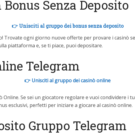
 Bonus Senza Deposito
👉 Unisciti al gruppo dei bonus senza deposito
to! Trovate ogni giorno nuove offerte per provare i casinò 
lla piattaforma e, se ti piace, puoi depositare.
nline Telegram
👉 Unisciti al gruppo dei casinò online
nline. Se sei un giocatore regolare e vuoi condividere i tuoi 
 esclusivi, perfetti per iniziare a giocare al casinò online.
osito Gruppo Telegram