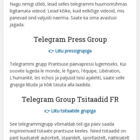
Nagu nimigi ütleb, leiad selles telegrammi huumorirühmas
liigitamata videod. Leiad kõike, kuid eelkõige videoid, mis
panevad sind valjusti naerma. Saate ka oma avastusi
jagada.
Telegram Press Group
👉 Liitu pressigrupiga
Telegrammi grupp Prantsuse päevapressi lugemiseks. Kui
soovite lugeda le monde, le figaro, l'équipe, Libération,
L'humanité, les echos ja paljusid teisi ajalehti, saate selle
grupiga liituda ja kõik tasuta alla laadida.
Telegram Group Tsitaadid FR
👉 Liitu tsitaatide grupiga
See telegrammigrupp võimaldab teil iga päev saada
inspireerivaid tsitaate prantsuse keeles. Need tsitaadid on
pärit kuulsatelt autoritelt, staaridelt, sportlastelt, näitlejatelt