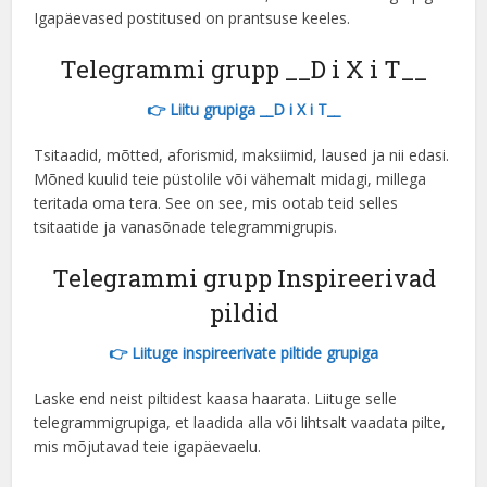
Indonesian
Igapäevased postitused on prantsuse keeles.
Hungarian
Telegrammi grupp __D i X i T__
Korean
👉 Liitu grupiga __D i X i T__
Hebrew
Latvian
Tsitaadid, mõtted, aforismid, maksiimid, laused ja nii edasi.
Mõned kuulid teie püstolile või vähemalt midagi, millega
Lithuanian
teritada oma tera. See on see, mis ootab teid selles
Slovak
tsitaatide ja vanasõnade telegrammigrupis.
Slovenian
Telegrammi grupp Inspireerivad
Vietnamese
pildid
👉 Liituge inspireerivate piltide grupiga
Laske end neist piltidest kaasa haarata. Liituge selle
telegrammigrupiga, et laadida alla või lihtsalt vaadata pilte,
mis mõjutavad teie igapäevaelu.