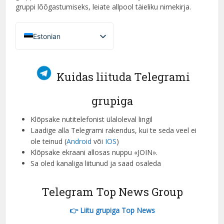
gruppi lõõgastumiseks, leiate allpool täieliku nimekirja.
Estonian
French (France)
English
Kuidas liituda Telegrami
Italian
grupiga
German
Spanish
Klõpsake nutitelefonist ülaloleval lingil
Laadige alla Telegrami rakendus, kui te seda veel ei
Portuguese (Portugal)
ole teinud (
Android
või
IOS
)
Greek
Klõpsake ekraani allosas nuppu «JOIN».
Sa oled kanaliga liitunud ja saad osaleda
Chinese
Japanese
Telegram Top News Group
Russian
👉 Liitu grupiga Top News
Czech