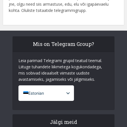
jne, olgu need siis armastuse, edu, elu või igapäevaelu
kohta. Oluliste tsitaatide telegrammigrupp.
Mis on Telegram Group?
Leia parimad Telegrami grupid teatud teemal.
Liituge tuhandete liikmetega kogukondadega,
mis sobivad ideaalselt viimaste uudiste
avastamiseks, jagamiseks või jälgimiseks.
Estonian
French (France)
English
Jälgi meid
Italian