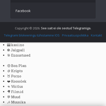
German
Facebook
Spanish
Portuguese (Portugal)
Greek
Copyright © 2026.
See sait ei ole seotud Telegramiga.
Chinese
Telegrami blokeeringu tühistamine IOS
Privaatsuspoliitika
Kontakt
Japanese
🎰 kasiino
Russian
⚽ Jalgpall
🎯 Ennustused
Czech
Portuguese (Brazil)
🤑 Bon Plan
🪙 Krüpto
Bulgarian
🍑 Porno
Danish
❤️ Koosolek
👊 Võitlus
Swedish
🎥 Filmid
Finnish
💬 Muud
🎶 Muusika
Romanian