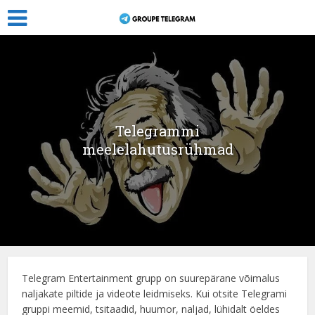
Telegrammi
meelelahutusrühmad
Telegram Entertainment grupp on suurepärane võimalus
naljakate piltide ja videote leidmiseks. Kui otsite Telegrami
gruppi meemid, tsitaadid, huumor, naljad, lühidalt öeldes