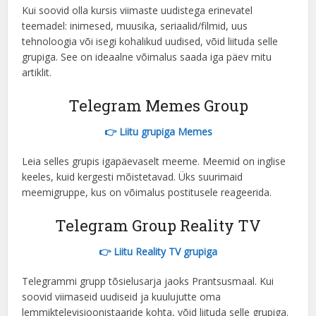
Kui soovid olla kursis viimaste uudistega erinevatel
Portuguese (Brazil)
teemadel: inimesed, muusika, seriaalid/filmid, uus
Bulgarian
tehnoloogia või isegi kohalikud uudised, võid liituda selle
grupiga. See on ideaalne võimalus saada iga päev mitu
Danish
artiklit.
Swedish
Telegram Memes Group
Finnish
Romanian
👉 Liitu grupiga Memes
Polish
Leia selles grupis igapäevaselt meeme. Meemid on inglise
keeles, kuid kergesti mõistetavad. Üks suurimaid
French (Canada)
meemigruppe, kus on võimalus postitusele reageerida.
Ukrainian
Telegram Group Reality TV
Turkish
Dutch
👉 Liitu Reality TV grupiga
Hindi
Telegrammi grupp tõsielusarja jaoks Prantsusmaal. Kui
Arabic
soovid viimaseid uudiseid ja kuulujutte oma
lemmiktelevisioonistaaride kohta, võid liituda selle grupiga.