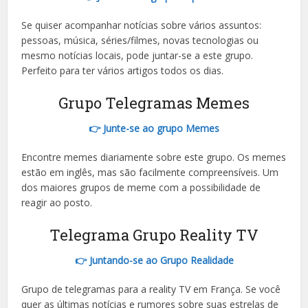
Portuguese (Brazil)
Se quiser acompanhar notícias sobre vários assuntos:
Bulgarian
pessoas, música, séries/filmes, novas tecnologias ou
Danish
mesmo notícias locais, pode juntar-se a este grupo.
Perfeito para ter vários artigos todos os dias.
Swedish
Finnish
Grupo Telegramas Memes
Romanian
👉 Junte-se ao grupo Memes
Polish
Encontre memes diariamente sobre este grupo. Os memes
French (Canada)
estão em inglês, mas são facilmente compreensíveis. Um
dos maiores grupos de meme com a possibilidade de
Ukrainian
reagir ao posto.
Turkish
Telegrama Grupo Reality TV
Dutch
Hindi
👉 Juntando-se ao Grupo Realidade
Arabic
Grupo de telegramas para a reality TV em França. Se você
Indonesian
quer as últimas notícias e rumores sobre suas estrelas de