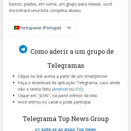
humor, piadas, em suma, um grupo para relaxar, você
encontrará uma lista completa abaixo.
Portuguese (Portugal)
French (France)
English
Como aderir a um grupo de
Italian
Telegramas
German
Spanish
Clique no link acima a partir de um smartphone
Faça o download da aplicação Telegrama, caso ainda
Greek
não o tenha feito (
Android
ou
IOS
)
Chinese
Clique em "JOIN", na parte inferior da tela.
Você entrou no canal e pode participar
Japanese
Russian
Telegrama Top News Group
Czech
👉 Junte-se ao grupo Top News