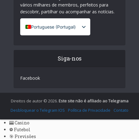
vários milhares de membros, perfeitos para
descobrir, partilhar ou acompanhar as notícias.
Portuguese (Portugal)
French (France)
English
Siga-nos
Italian
German
Facebook
Spanish
Greek
Chinese
Direitos de autor © 2026.
Este site não é afiliado ao Telegrama
Japanese
Desbloquear o Telegram IOS
Política de Privacidade
Contato
Russian
🎰 Casino
Czech
⚽ Futebol
🎯 Previsões