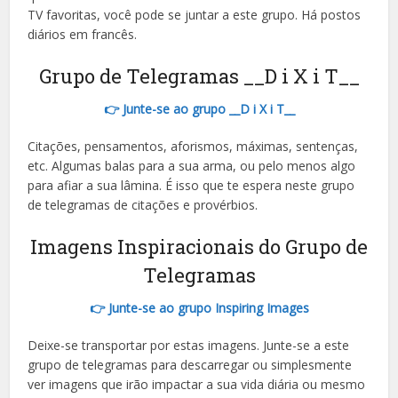
TV favoritas, você pode se juntar a este grupo. Há postos
Hungarian
diários em francês.
Korean
Grupo de Telegramas __D i X i T__
Estonian
👉 Junte-se ao grupo __D i X i T__
Hebrew
Latvian
Citações, pensamentos, aforismos, máximas, sentenças,
etc. Algumas balas para a sua arma, ou pelo menos algo
Lithuanian
para afiar a sua lâmina. É isso que te espera neste grupo
Slovak
de telegramas de citações e provérbios.
Slovenian
Imagens Inspiracionais do Grupo de
Vietnamese
Telegramas
👉 Junte-se ao grupo Inspiring Images
Deixe-se transportar por estas imagens. Junte-se a este
grupo de telegramas para descarregar ou simplesmente
ver imagens que irão impactar a sua vida diária ou mesmo