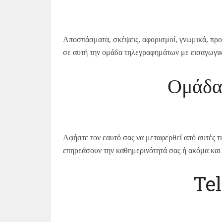
Hebrew
Latvian
Lithuanian
Αποσπάσματα, σκέψεις, αφορισμοί, γνωμικά, προτά
Slovak
σε αυτή την ομάδα τηλεγραφημάτων με εισαγωγικά
Slovenian
Ομάδα
Vietnamese
Αφήστε τον εαυτό σας να μεταφερθεί από αυτές τ
επηρεάσουν την καθημερινότητά σας ή ακόμα και 
Tel