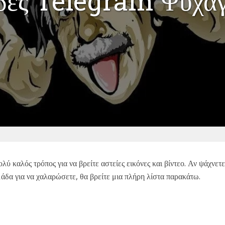
δες Telegram Ψυχαγ
ύ καλός τρόπος για να βρείτε αστείες εικόνες και βίντεο. Αν ψάχν
ομάδα για να χαλαρώσετε, θα βρείτε μια πλήρη λίστα παρακάτω.