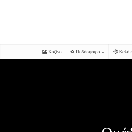
🎰 Καζίνο
⚽ Ποδόσφαιρο
🤑 Καλό 