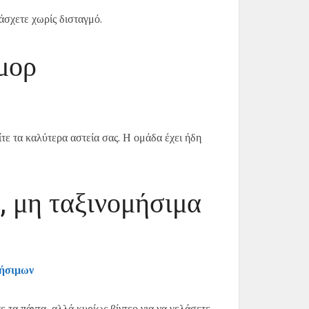
άσχετε χωρίς δισταγμό.
μορ
είτε τα καλύτερα αστεία σας. Η ομάδα έχει ήδη
, μη ταξινομήσιμα
μήσιμων
 τα πάντα, αλλά κυρίως βίντεο για να γελάσετε.