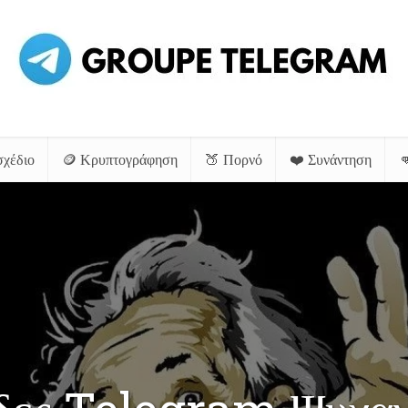
σχέδιο
🪙 Κρυπτογράφηση
🍑 Πορνό
❤️ Συνάντηση
