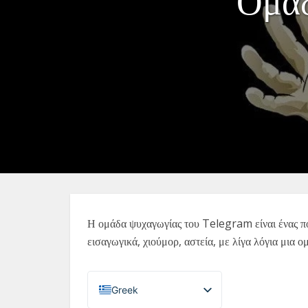
Ομά
Η ομάδα ψυχαγωγίας του Telegram είναι ένας πολ
εισαγωγικά, χιούμορ, αστεία, με λίγα λόγια μια 
Greek