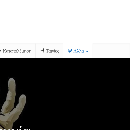
 Καταπολέμηση
🎥 Ταινίες
💬 Άλλα