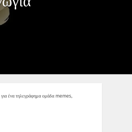
ωγία
ετε για ένα τηλεγράφημα ομάδα memes,