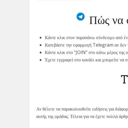
French (France)
English
Πώς να 
Italian
German
Κάντε κλικ στον παραπάνω σύνδεσμο από 
Spanish
Κατεβάστε την εφαρμογή Telegram αν δεν το
Portuguese (Portugal)
Κάντε κλικ στο "JOIN" στο κάτω μέρος της ο
Chinese
Έχετε εγγραφεί στο κανάλι και μπορείτε να 
Japanese
T
Russian
Czech
Portuguese (Brazil)
Bulgarian
Αν θέλετε να παρακολουθείτε ειδήσεις για διάφορα
Danish
αυτής της ομάδας. Τέλεια για να έχετε πολλά άρθ
Swedish