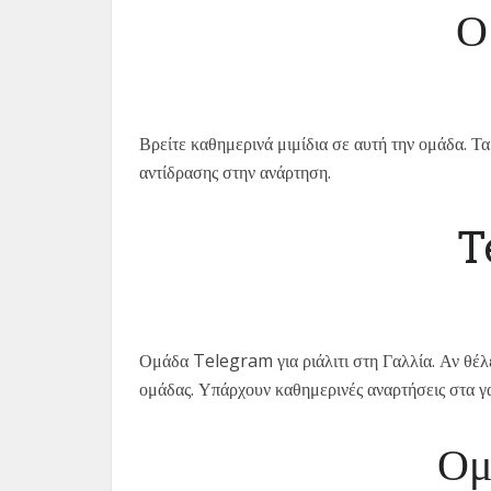
Ο
Finnish
Romanian
Polish
French (Canada)
Βρείτε καθημερινά μιμίδια σε αυτή την ομάδα. Τ
Ukrainian
αντίδρασης στην ανάρτηση.
Turkish
T
Dutch
Hindi
Arabic
Indonesian
Ομάδα Telegram για ριάλιτι στη Γαλλία. Αν θέλετ
Hungarian
ομάδας. Υπάρχουν καθημερινές αναρτήσεις στα γ
Korean
Ομ
Estonian