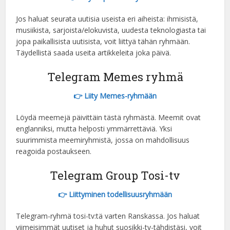
Czech
Jos haluat seurata uutisia useista eri aiheista: ihmisistä,
Portuguese (Brazil)
musiikista, sarjoista/elokuvista, uudesta teknologiasta tai
Bulgarian
jopa paikallisista uutisista, voit liittyä tähän ryhmään.
Täydellistä saada useita artikkeleita joka päivä.
Danish
Swedish
Telegram Memes ryhmä
Romanian
👉 Liity Memes-ryhmään
Polish
Löydä meemejä päivittäin tästä ryhmästä. Meemit ovat
French (Canada)
englanniksi, mutta helposti ymmärrettäviä. Yksi
suurimmista meemiryhmistä, jossa on mahdollisuus
Ukrainian
reagoida postaukseen.
Turkish
Telegram Group Tosi-tv
Dutch
Hindi
👉 Liittyminen todellisuusryhmään
Arabic
Telegram-ryhmä tosi-tv:tä varten Ranskassa. Jos haluat
Indonesian
viimeisimmät uutiset ja huhut suosikki-tv-tähdistäsi, voit