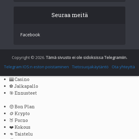
English
Seuraa meitä
Italian
German
Facebook
Spanish
Portuguese (Portugal)
Greek
Copyright © 2026.
Tämä sivusto ei ole sidoksissa Telegramiin.
Chinese
Telegram IOS:n eston poistaminen
Tietosuojakäytäntö
Ota yhteyttä
Japanese
🎰 Casino
Russian
⚽ Jalkapallo
🎯 Ennusteet
Czech
Portuguese (Brazil)
🤑 Bon Plan
🪙 Krypto
Bulgarian
🍑 Porno
Danish
❤️ Kokous
👊 Taistelu
Swedish