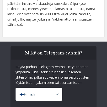
päivittäin inspiroivia sitaatteja ranskaksi. Olipa kyse
rakkaudesta, menestyksestä, elämästä tai arjesta, nämä
lainaukset ovat peräisin kuuluisilta kirjailijoilta, tähdiltä,
urheilijoilta, näyttelijöiltä jne. Välttämättömien sitaattien
sähkeistö.
Mikä on Telegram-ryhmä?
Löydä parhaat Telegram-ryhmät tietyn teeman
ympäriltä. Liity useiden tuhansien jäsenten
yhteisöihin, jotka sopivat erinomaisesti uutisten
löytämiseen, jakamiseen tai seuraamiseen.
Finnish
French (France)