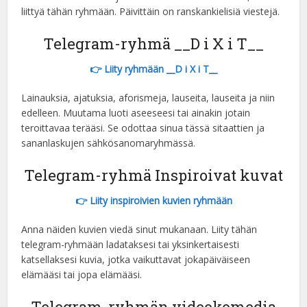
liittyä tähän ryhmään. Päivittäin on ranskankielisiä viestejä.
Hungarian
Korean
Telegram-ryhmä __D i X i T__
Estonian
👉 Liity ryhmään __D i X i T__
Hebrew
Lainauksia, ajatuksia, aforismeja, lauseita, lauseita ja niin
Latvian
edelleen. Muutama luoti aseeseesi tai ainakin jotain
teroittavaa terääsi. Se odottaa sinua tässä sitaattien ja
Lithuanian
sananlaskujen sähkösanomaryhmässä.
Slovak
Telegram-ryhmä Inspiroivat kuvat
Slovenian
Vietnamese
👉 Liity inspiroivien kuvien ryhmään
Anna näiden kuvien viedä sinut mukanaan. Liity tähän
telegram-ryhmään ladataksesi tai yksinkertaisesti
katsellaksesi kuvia, jotka vaikuttavat jokapäiväiseen
elämääsi tai jopa elämääsi.
Telegram-ryhmän videokomedia