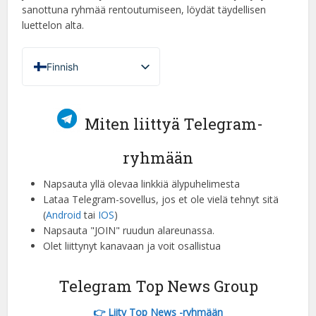
sanottuna ryhmää rentoutumiseen, löydät täydellisen
luettelon alta.
Finnish
French (France)
English
Miten liittyä Telegram-
Italian
ryhmään
German
Spanish
Napsauta yllä olevaa linkkiä älypuhelimesta
Lataa Telegram-sovellus, jos et ole vielä tehnyt sitä
Portuguese (Portugal)
(
Android
tai
IOS
)
Greek
Napsauta "JOIN" ruudun alareunassa.
Olet liittynyt kanavaan ja voit osallistua
Chinese
Japanese
Telegram Top News Group
Russian
👉 Liity Top News -ryhmään