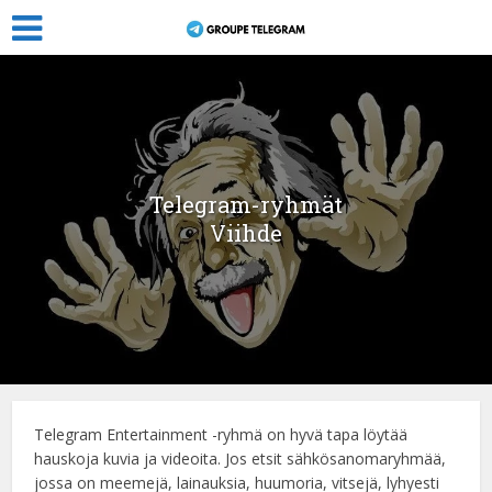
Telegram-ryhmät
Viihde
Telegram Entertainment -ryhmä on hyvä tapa löytää
hauskoja kuvia ja videoita. Jos etsit sähkösanomaryhmää,
jossa on meemejä, lainauksia, huumoria, vitsejä, lyhyesti