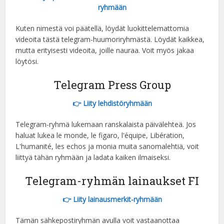
ryhmään
Kuten nimestä voi päätellä, löydät luokittelemattomia
videoita tästä telegram-huumoriryhmästä. Löydät kaikkea,
mutta erityisesti videoita, joille nauraa. Voit myös jakaa
löytösi.
Telegram Press Group
👉 Liity lehdistöryhmään
Telegram-ryhmä lukemaan ranskalaista päivälehteä. Jos
haluat lukea le monde, le figaro, l'équipe, Libération,
L'humanité, les echos ja monia muita sanomalehtiä, voit
liittyä tähän ryhmään ja ladata kaiken ilmaiseksi.
Telegram-ryhmän lainaukset FI
👉 Liity lainausmerkit-ryhmään
Tämän sähkepostiryhmän avulla voit vastaanottaa