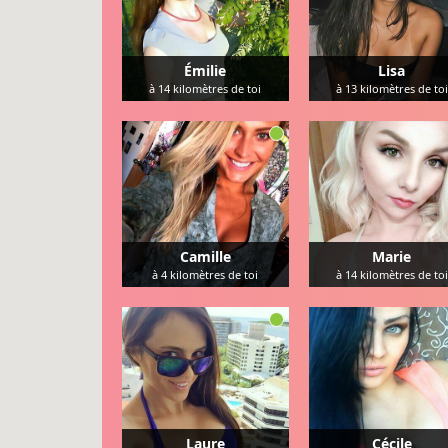
Émilie
Lisa
à
14
kilomètres de toi
à
13
kilomètres de toi
Camille
Marie
à
4
kilomètres de toi
à
14
kilomètres de toi
Laure
Cécile