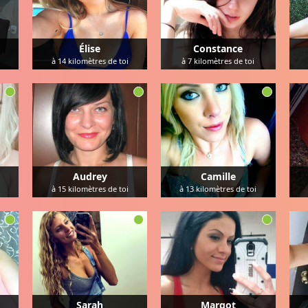
Élise
Constance
à
14
kilomètres de toi
à
7
kilomètres de toi
Audrey
Camille
à
15
kilomètres de toi
à
13
kilomètres de toi
Sarah
Margot