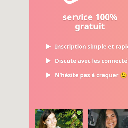
service 100%
gratuit
Inscription simple et rap
Discute avec les connecté
N'hésite pas à craquer 😉