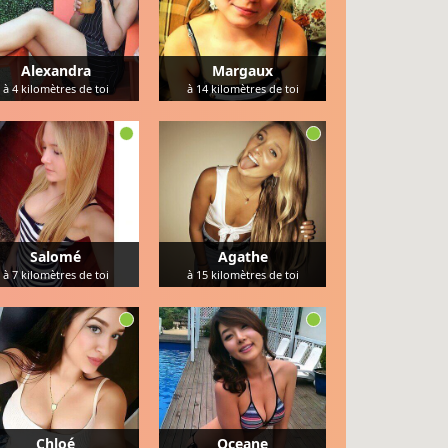
Alexandra
Margaux
à
4
kilomètres de toi
à
14
kilomètres de toi
Salomé
Agathe
à
7
kilomètres de toi
à
15
kilomètres de toi
Chloé
Oceane