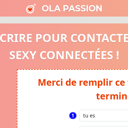
OLA PASSION
SCRIRE POUR CONTACT
SEXY CONNECTÉES !
Merci de remplir ce
termin
1