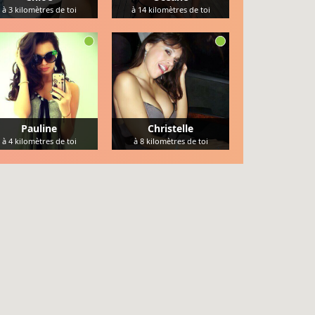
à
3
kilomètres de toi
à
14
kilomètres de toi
Pauline
Christelle
à
4
kilomètres de toi
à
8
kilomètres de toi