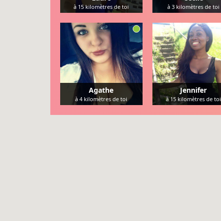
à
15
kilomètres de toi
à
3
kilomètres de toi
Agathe
Jennifer
à
4
kilomètres de toi
à
15
kilomètres de toi