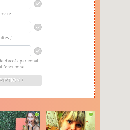
ervice
ltes ;)
ode d'accès par email
i fonctionne !
IPTION !
RIPTION !