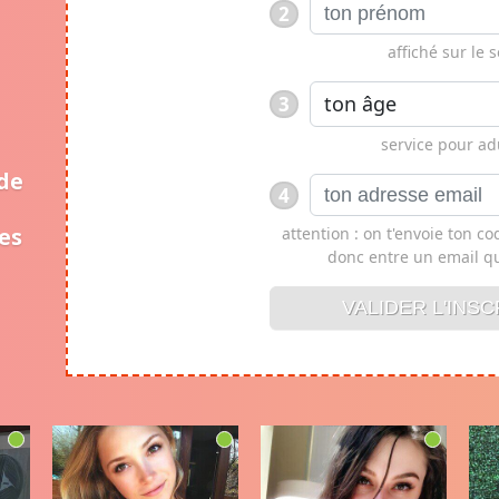
2
affiché sur le s
3
service pour adu
ide
4
es
attention : on t'envoie ton c
donc entre un email qu
VALIDER L'INSCR
VALIDER L'INSC