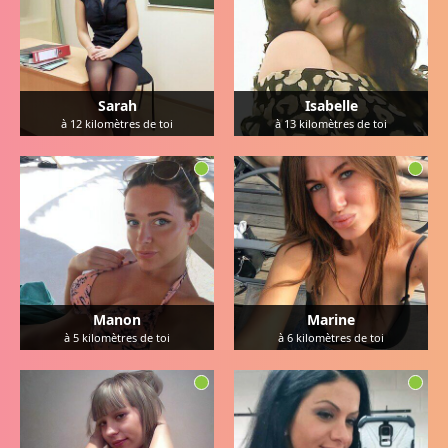
Sarah
Isabelle
à
12
kilomètres de toi
à
13
kilomètres de toi
Manon
Marine
à
5
kilomètres de toi
à
6
kilomètres de toi