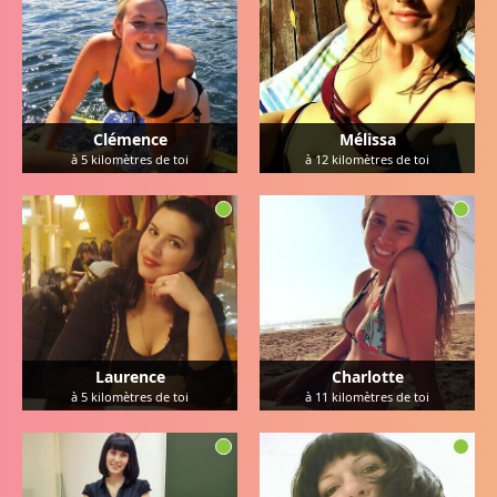
Clémence
Mélissa
à
5
kilomètres de toi
à
12
kilomètres de toi
Laurence
Charlotte
à
5
kilomètres de toi
à
11
kilomètres de toi