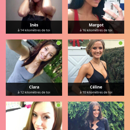
Inès
Margot
à
14
kilomètres de toi
à
16
kilomètres de toi
Clara
Céline
à
12
kilomètres de toi
à
10
kilomètres de toi