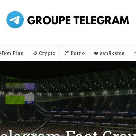
 Bon Plan
🪙 Crypto
🍑 Porno
❤️ sanāksme
