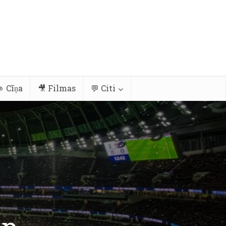
 Cīņa
🎥 Filmas
💬 Citi