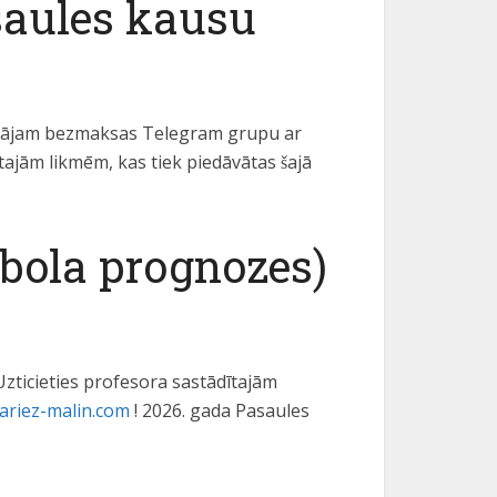
saules kausu
edāvājam bezmaksas Telegram grupu ar
tajām likmēm, kas tiek piedāvātas šajā
bola prognozes)
zticieties profesora sastādītajām
ariez-malin.com
! 2026. gada Pasaules