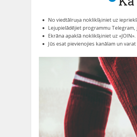
Kā 
No viedtālruņa noklikšķiniet uz iepriek
Lejupielādējiet programmu Telegram, ja 
Ekrāna apakšā noklikšķiniet uz «JOIN».
Jūs esat pievienojies kanālam un varat 