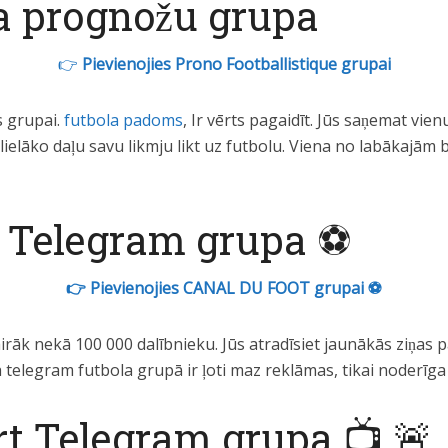
a prognožu grupa
👉
Pievienojies Prono Footballistique grupai
s grupai.
futbola padoms
, Ir vērts pagaidīt. Jūs saņemat vi
das lielāko daļu savu likmju likt uz futbolu. Viena no labāka
Telegram grupa ⚽
👉 Pievienojies CANAL DU FOOT grupai ⚽
airāk nekā 100 000 dalībnieku. Jūs atradīsiet jaunākās ziņas 
ā telegram futbola grupā ir ļoti maz reklāmas, tikai noderīga
rt Telegram grupa 📺 🚨