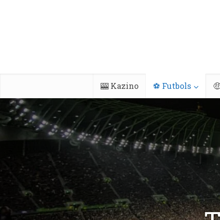
🎰 Kazino
⚽ Futbols
