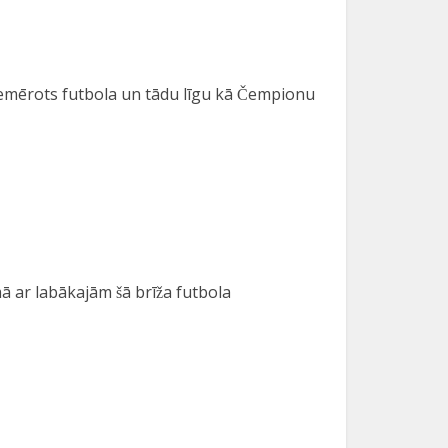
piemērots futbola un tādu līgu kā Čempionu
 ar labākajām šā brīža futbola