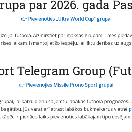
rupa par 2026. gada Pa
👉 Pievienoties „Ultra World Cup“ grupai
sa izcīņai futbolā. Aizmirstiet par maksas grupām – mēs pi
s laikam. Izmantojiet šo iespēju, lai liktu derības uz augs
ort Telegram Group (Fut
👉
Pievienojies Missile Prono Sport grupai
rupai, lai katru dienu saņemtu labākās futbola prognozes. U
bagātību. Jūs varat arī atrast labākos bukmeikerus vietnē
p
 tāpēc ir pienācis laiks pievienoties labākajam tipu devējam.