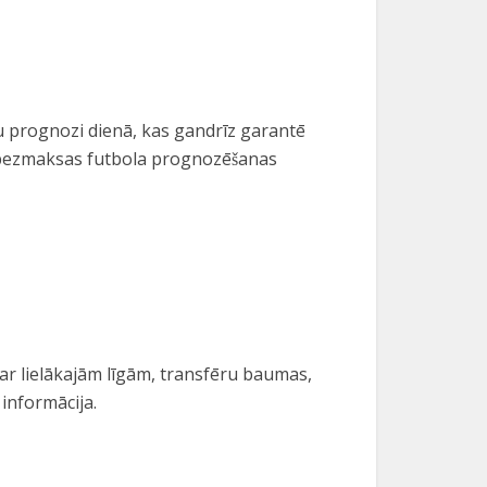
enu prognozi dienā, kas gandrīz garantē
jām bezmaksas futbola prognozēšanas
par lielākajām līgām, transfēru baumas,
 informācija.