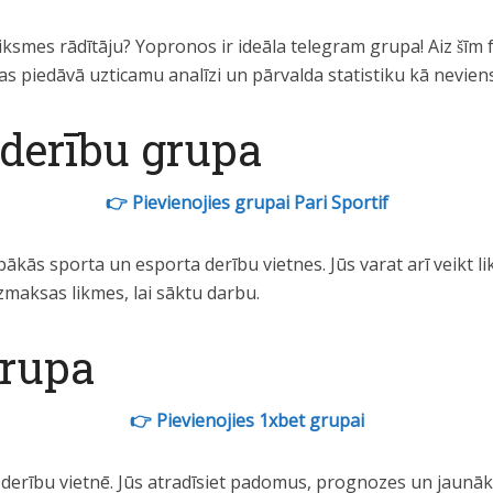
eiksmes rādītāju? Yopronos ir ideāla telegram grupa! Aiz šīm
piedāvā uzticamu analīzi un pārvalda statistiku kā neviens 
derību grupa
👉 Pievienojies grupai Pari Sportif
bākās sporta un esporta derību vietnes. Jūs varat arī veikt l
maksas likmes, lai sāktu darbu.
grupa
👉 Pievienojies 1xbet grupai
 derību vietnē. Jūs atradīsiet padomus, prognozes un jaunāk