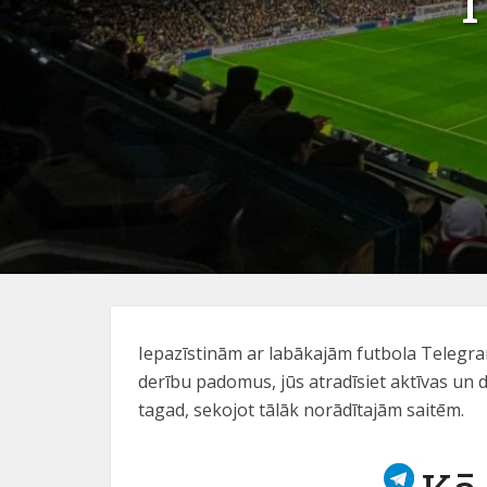
T
Iepazīstinām ar labākajām futbola Telegram
derību padomus, jūs atradīsiet aktīvas un 
tagad, sekojot tālāk norādītajām saitēm.