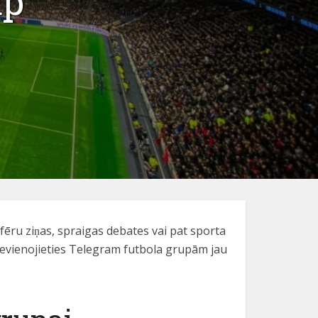
up
fēru ziņas, spraigas debates vai pat sporta
Pievienojieties Telegram futbola grupām jau