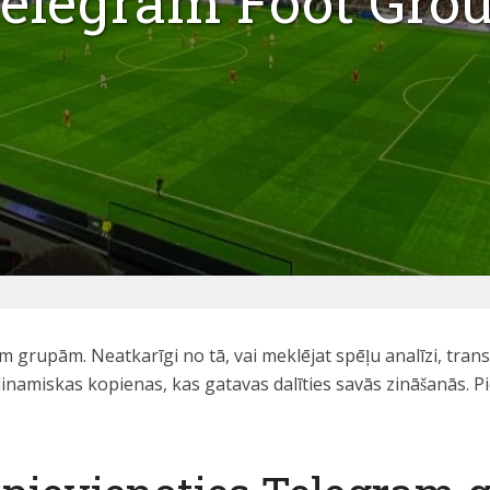
elegram Foot Gro
 grupām. Neatkarīgi no tā, vai meklējat spēļu analīzi, trans
dinamiskas kopienas, kas gatavas dalīties savās zināšanās. 