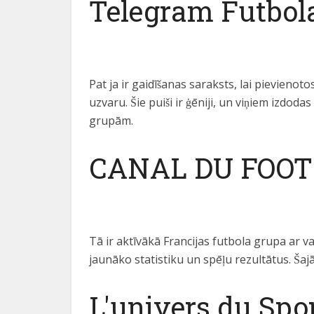
Telegram Futbol
Pat ja ir gaidīšanas saraksts, lai pievienoto
uzvaru. Šie puiši ir ģēniji, un viņiem izdo
grupām.
CANAL DU FOOT 
Tā ir aktīvākā Francijas futbola grupa ar v
jaunāko statistiku un spēļu rezultātus. Šaj
L'univers du Spo