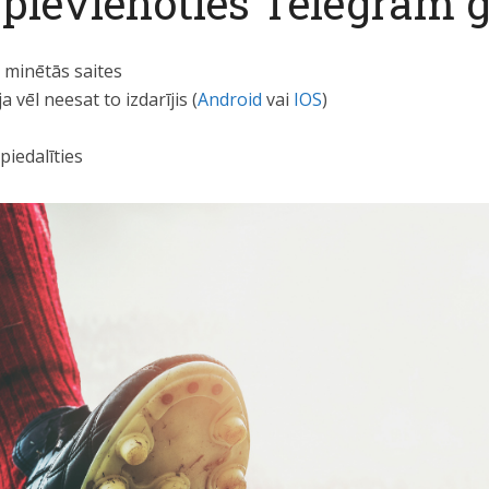
pievienoties Telegram 
š minētās saites
vēl neesat to izdarījis (
Android
vai
IOS
)
piedalīties