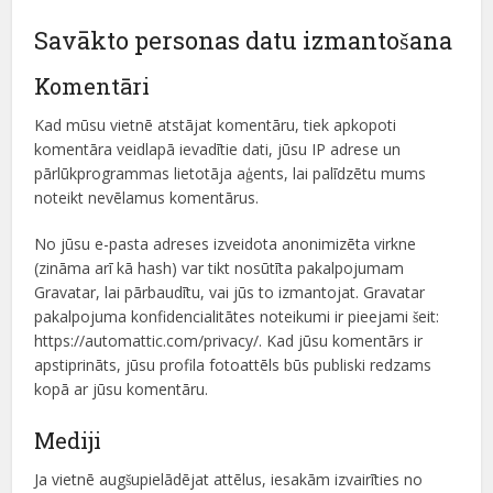
Savākto personas datu izmantošana
Komentāri
Kad mūsu vietnē atstājat komentāru, tiek apkopoti
komentāra veidlapā ievadītie dati, jūsu IP adrese un
pārlūkprogrammas lietotāja aģents, lai palīdzētu mums
noteikt nevēlamus komentārus.
No jūsu e-pasta adreses izveidota anonimizēta virkne
(zināma arī kā hash) var tikt nosūtīta pakalpojumam
Gravatar, lai pārbaudītu, vai jūs to izmantojat. Gravatar
pakalpojuma konfidencialitātes noteikumi ir pieejami šeit:
https://automattic.com/privacy/. Kad jūsu komentārs ir
apstiprināts, jūsu profila fotoattēls būs publiski redzams
kopā ar jūsu komentāru.
Mediji
Ja vietnē augšupielādējat attēlus, iesakām izvairīties no