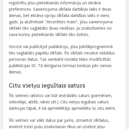
reģistrētu jūsu pieteikšanās informāciju un ekrāna
preferences. Savienojuma sīkfaila darbības laiks ir divas
dienas, bet ekrāna opciju sīkfaila darbības laiks ir viens
gads. Ja atzīmēsiet "Atcerēties mani", jūsu savienojuma
sīkfails tiks saglabāts divas nedēļas. Ja izrakstīsieties no
sava konta, pieteikšanās sīkfails tiks dzēsts.
Grozot vai publicējot publikāciju, jūsu pārlūkprogrammā
tiks saglabāts papildu sīkfails. Šis sīkfails nesatur nekādus
personas datus. Tas vienkārši norāda tikko modificētās
publikācijas ID. Tā derīguma termiņš beidzas pēc vienas
dienas.
Citu vietņu iegultais saturs
Šīs vietnes rakstos var būt iestrādāts saturs (piemēram,
videoklipi, attēli, raksti utt.). Citu vietņu iegultais saturs
darbojas tāpat, it kā apmeklētājs apmeklētu šo citu vietni.
Šīs vietnes var vākt datus par jums, izmantot sīkfailus,
ievietot trešo pušu izsekošanas rīkus un izsekot jūsu