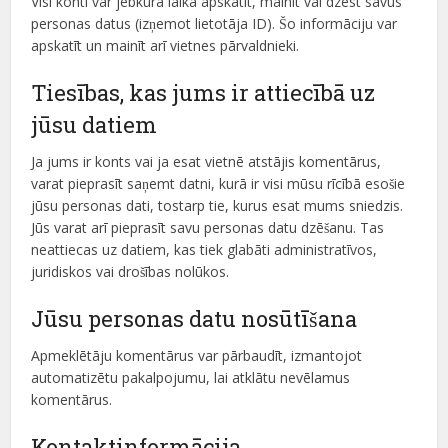
Visi konti var jebkurā laikā apskatīt, mainīt vai dzēst savus
personas datus (izņemot lietotāja ID). Šo informāciju var
apskatīt un mainīt arī vietnes pārvaldnieki.
Tiesības, kas jums ir attiecībā uz
jūsu datiem
Ja jums ir konts vai ja esat vietnē atstājis komentārus,
varat pieprasīt saņemt datni, kurā ir visi mūsu rīcībā esošie
jūsu personas dati, tostarp tie, kurus esat mums sniedzis.
Jūs varat arī pieprasīt savu personas datu dzēšanu. Tas
neattiecas uz datiem, kas tiek glabāti administratīvos,
juridiskos vai drošības nolūkos.
Jūsu personas datu nosūtīšana
Apmeklētāju komentārus var pārbaudīt, izmantojot
automatizētu pakalpojumu, lai atklātu nevēlamus
komentārus.
Kontaktinformācija