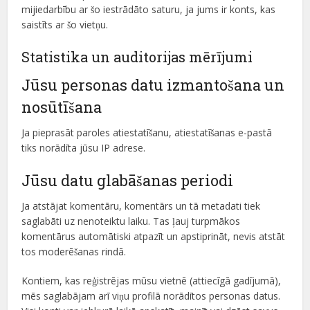
mijiedarbību ar šo iestrādāto saturu, ja jums ir konts, kas
saistīts ar šo vietņu.
Statistika un auditorijas mērījumi
Jūsu personas datu izmantošana un
nosūtīšana
Ja pieprasāt paroles atiestatīšanu, atiestatīšanas e-pastā
tiks norādīta jūsu IP adrese.
Jūsu datu glabāšanas periodi
Ja atstājat komentāru, komentārs un tā metadati tiek
saglabāti uz nenoteiktu laiku. Tas ļauj turpmākos
komentārus automātiski atpazīt un apstiprināt, nevis atstāt
tos moderēšanas rindā.
Kontiem, kas reģistrējas mūsu vietnē (attiecīgā gadījumā),
mēs saglabājam arī viņu profilā norādītos personas datus.