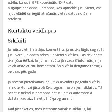
attēlu, kuros ir GPS koordinātu EXIF dati,
augšupielādēšanas. Personas, kas apmeklē jūsu vietni, var
lejupielādēt un iegūt atrašanās vietas datus no šiem
attēliem.
Kontaktu veidlapas
Sīkfaili
Ja mūsu vietnē atstājat komentāru, jums tiks lūgts saglabāt
jūsu vārdu, e-pasta adresi un vietni sīkfailos. Tas tiek darīts
tikai jūsu ērtībai, lai jums nebūtu jāievada šī informācija, ja
vēlāk atstājat citu komentāru. Šo sīkfailu derīguma termiņš
beidzas pēc gada.
Ja atverat pieteikšanās lapu, tiks izveidots pagaidu sīkfails,
lai noteiktu, vai jūsu pārlūkprogramma pieņem sīkfailus. Tā
nesatur nekādus personas datus un tiks automātiski
dzēsta, kad aizvērsiet pārlūkprogrammu.
Kad piesakāties, mēs iestatām vairākus sīkfailus, lai