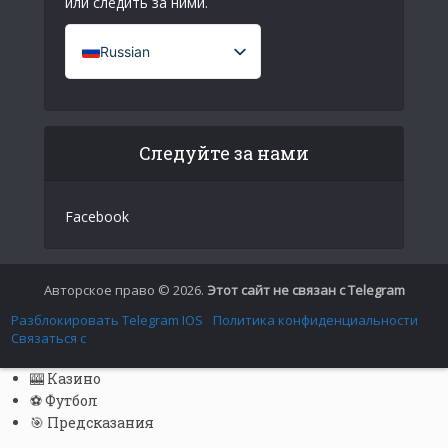
или следить за ними.
Russian
French (France)
English
Следуйте за нами
Italian
German
Facebook
Spanish
Portuguese (Portugal)
Greek
Авторское право © 2026.
Этот сайт не связан с Telegram
Chinese
Разблокировать Telegram IOS
Политика конфиденциальности
Связаться с
Japanese
🎰 Казино
Czech
⚽ Футбол
Portuguese (Brazil)
🎯 Предсказания
Bulgarian