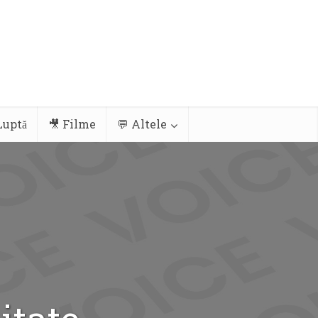
Luptă
🎥 Filme
💬 Altele