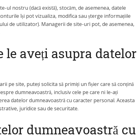
ite-ul nostru (dacă există), stocăm, de asemenea, datele
onturile își pot vizualiza, modifica sau șterge informațiile
lui de utilizator). Managerii de site-uri pot, de asemenea,
.
e le aveți asupra datelor
i pe site, puteți solicita să primiți un fișier care să conțină
espre dumneavoastră, inclusiv cele pe care ni le-ați
rgerea datelor dumneavoastră cu caracter personal. Aceasta
trative, juridice sau de securitate.
telor dumneavoastră cu