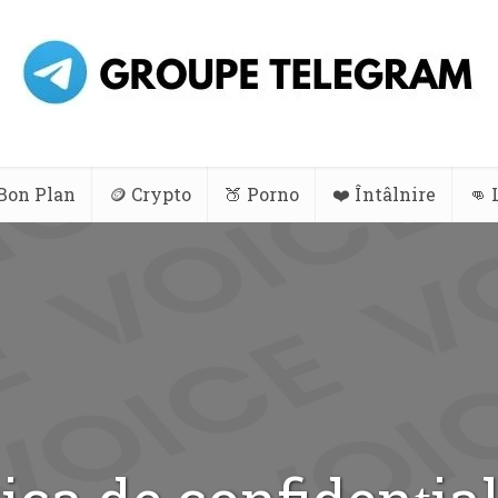
 Bon Plan
🪙 Crypto
🍑 Porno
❤️ Întâlnire
👊 