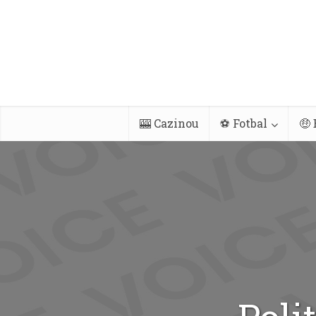
🎰 Cazinou
⚽ Fotbal
🤑