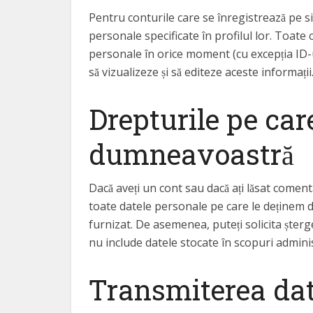
Pentru conturile care se înregistrează pe s
personale specificate în profilul lor. Toate c
personale în orice moment (cu excepția ID-u
să vizualizeze și să editeze aceste informații
Drepturile pe car
dumneavoastră
Dacă aveți un cont sau dacă ați lăsat comentari
toate datele personale pe care le deținem d
furnizat. De asemenea, puteți solicita ște
nu include datele stocate în scopuri adminis
Transmiterea da