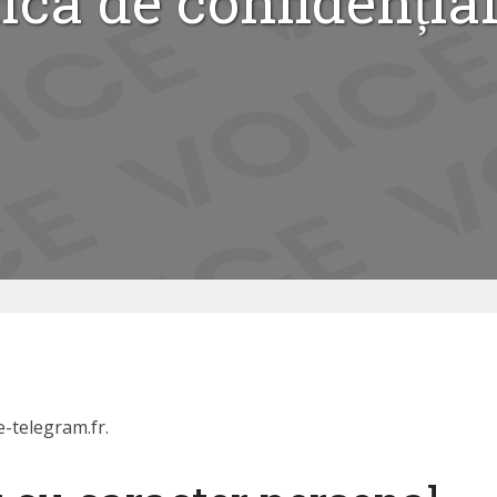
tica de confidențial
?
e-telegram.fr.