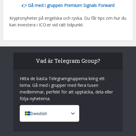
👉 Gå med i gruppen Premium Signals Forward
Kryptonyheter på engelska och ryska. Du får tips om hur du
kan investera i ICO:er vid rätt tidpunkt.
Vad är Telegram Group?
Hitta de bästa Telegramgrupperna kring ett
tema. Gå med i grupper med flera tusen
medlemmar, perfekt för att upptäcka, dela eller
följa nyheterna.
Swedish
French (France)
English