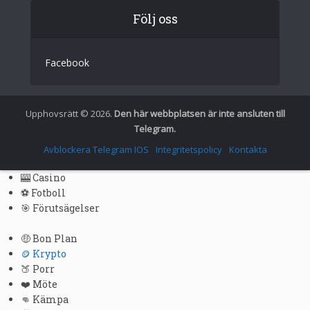
Följ oss
Italian
German
Facebook
Spanish
Portuguese (Portugal)
Greek
Upphovsrätt © 2026.
Den här webbplatsen är inte ansluten till
Telegram.
Chinese
Avblockera Telegram IOS
Integritetspolicy
Kontakta
Japanese
Russian
🎰 Casino
⚽ Fotboll
Czech
🎯 Förutsägelser
Portuguese (Brazil)
🤑 Bon Plan
Bulgarian
🪙 Krypto
Danish
🍑 Porr
❤️ Möte
Finnish
👊 Kämpa