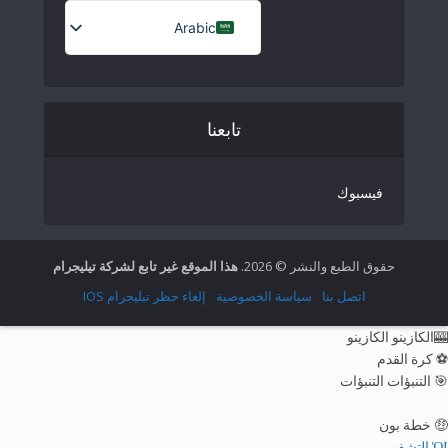
Arabic
French (France)
English
تابعنا
Italian
German
فيسبوك
Spanish
Portuguese (Portugal)
Greek
حقوق الطبع والنشر © 2026.
هذا الموقع غير تابع لشركة تيليجرام
Chinese
اتصل بنا
سياسة الخصوصية
إلغاء حظر تيليجرام IOS
Japanese
🎰الكازينو الكازينو
Russian
⚽ كرة القدم
🎯 التنبؤات التنبؤات
Czech
Portuguese (Brazil)
🤑 خطة بون
ὩΙ التشفير