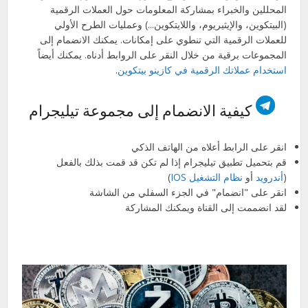
المحللين والخبراء بمشاركة المعلومات حول العملات الرقمية
(البيتكوين، والإيثيريوم، واللايتكوين...) وعمليات الطرح الأولي
للعملات الرقمية التي تنطوي على إمكانات. يمكنك الانضمام إلى
المجموعات
برقية
من خلال النقر على الروابط أدناه.
يمكنك أيضاً
استخدام عملاتك الرقمية في كازينو بيتكوين
.
كيفية الانضمام إلى مجموعة تيليجرام
انقر على الرابط أعلاه من الهاتف الذكي
قم بتحميل تطبيق تيليجرام إذا لم تكن قد قمت بذلك بالفعل
(
أندرويد
أو
نظام التشغيل IOS
)
انقر على "انضمام" في الجزء السفلي من الشاشة
لقد انضممت إلى القناة ويمكنك المشاركة