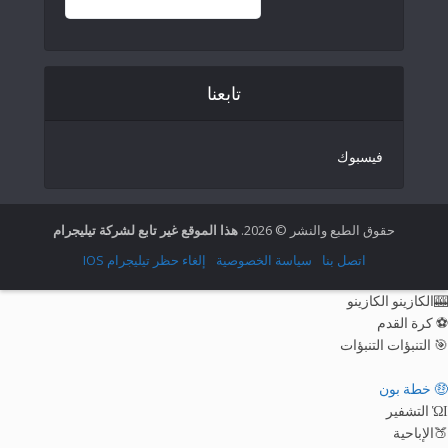
French (France)
English
تابعنا
Italian
German
فيسبوك
Spanish
Portuguese (Portugal)
Greek
حقوق الطبع والنشر © 2026.
هذا الموقع غير تابع لشركة تيليجرام
Chinese
اتصل بنا
سياسة الخصوصية
إلغاء حظر تيليجرام IOS
Japanese
🎰الكازينو الكازينو
Russian
⚽ كرة القدم
🎯 التنبؤات التنبؤات
Czech
Portuguese (Brazil)
🤑 خطة بون
ὩΙ التشفير
Bulgarian
🍑الإباحية