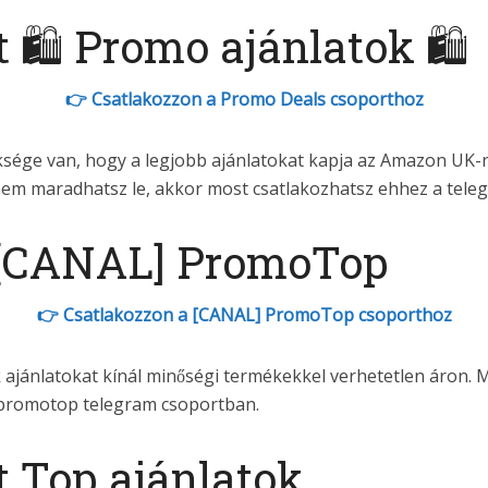
 🛍 Promo ajánlatok 🛍
👉 Csatlakozzon a Promo Deals csoporthoz
sége van, hogy a legjobb ajánlatokat kapja az Amazon UK-n.
 nem maradhatsz le, akkor most csatlakozhatsz ehhez a tel
 [CANAL] PromoTop
👉 Csatlakozzon a [CANAL] PromoTop csoporthoz
k ajánlatokat kínál minőségi termékekkel verhetetlen áron. 
 promotop telegram csoportban.
 Top ajánlatok