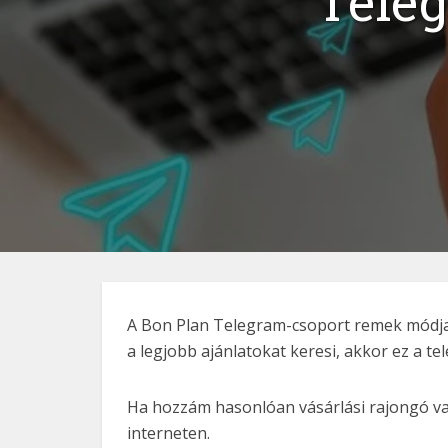
Teleg
A Bon Plan Telegram-csoport remek módja an
a legjobb ajánlatokat keresi, akkor ez a t
Ha hozzám hasonlóan vásárlási rajongó vagy
interneten.