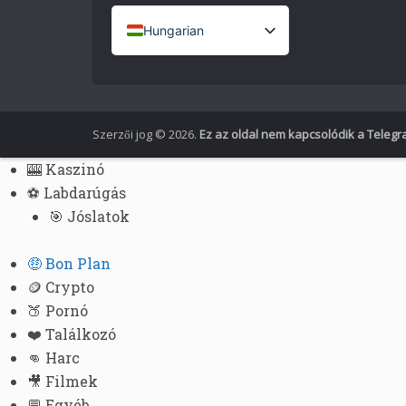
Hungarian
French (France)
English
Italian
Szerzői jog © 2026.
Ez az oldal nem kapcsolódik a Teleg
German
🎰 Kaszinó
Spanish
⚽ Labdarúgás
Portuguese (Portugal)
🎯 Jóslatok
Greek
🤑 Bon Plan
Chinese
🪙 Crypto
Japanese
🍑 Pornó
Russian
❤️ Találkozó
👊 Harc
Czech
🎥 Filmek
Portuguese (Brazil)
💬 Egyéb