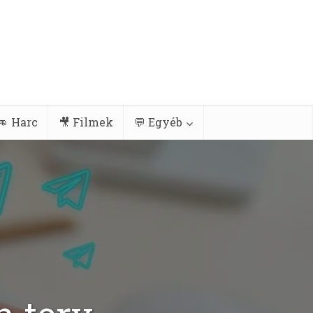
👊 Harc
🎥 Filmek
💬 Egyéb