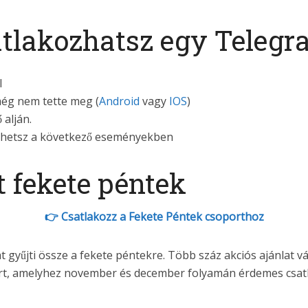
tlakozhatsz egy Telegr
l
még nem tette meg (
Android
vagy
IOS
)
 alján.
 vehetsz a következő eseményekben
 fekete péntek
👉 Csatlakozz a Fekete Péntek csoporthoz
 gyűjti össze a fekete péntekre. Több száz akciós ajánlat vá
ort, amelyhez november és december folyamán érdemes csatl