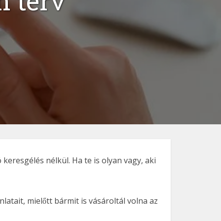
n terv
eresgélés nélkül. Ha te is olyan vagy, aki
tait, mielőtt bármit is vásároltál volna az