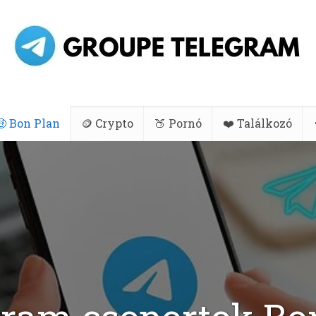
🤑 Bon Plan
🪙 Crypto
🍑 Pornó
❤️ Találkozó