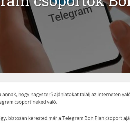
ram csoportok Bo
nak, hogy nagyszerű ajánlatokat találj az interneten való k
elegram csoport neked való.
, biztosan kerested már a Telegram Bon Plan csoport ajánla