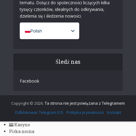
tematu. Dołącz do społeczności liczących kilka
tysięcy członków, idealnych do odkrywania,
dzielenia się i śledzenia nowości.
Polish
French (France)
English
Śledź nas
Italian
German
Facebook
Spanish
Portuguese (Portugal)
Greek
Copyright © 2026.
Ta strona nie jest powiązana z Telegramem
Chinese
Odblokować Telegram IOS
Polityka prywatności
Kontakt
Japanese
🎰 Kasyno
Russian
Piłka nożna