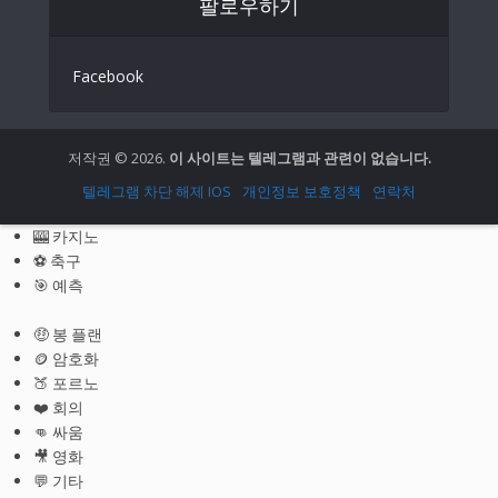
팔로우하기
Italian
German
Facebook
Spanish
Portuguese (Portugal)
Greek
저작권 © 2026.
이 사이트는 텔레그램과 관련이 없습니다.
Chinese
텔레그램 차단 해제 IOS
개인정보 보호정책
연락처
Japanese
🎰 카지노
Russian
⚽ 축구
🎯 예측
Czech
Portuguese (Brazil)
🤑 봉 플랜
🪙 암호화
Bulgarian
🍑 포르노
Danish
❤️ 회의
👊 싸움
Swedish
🎥 영화
Finnish
💬 기타