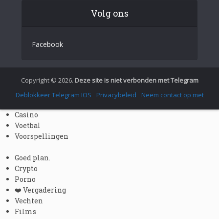
Volg ons
Italian
German
Facebook
Spanish
Portuguese (Portugal)
Greek
Copyright © 2026.
Deze site is niet verbonden met Telegram
Chinese
Deblokkeer Telegram IOS
Privacybeleid
Neem contact op met
Japanese
Casino
Russian
Voetbal
Voorspellingen
Czech
Portuguese (Brazil)
Goed plan.
Crypto
Bulgarian
Porno
Danish
❤️ Vergadering
Vechten
Swedish
Films