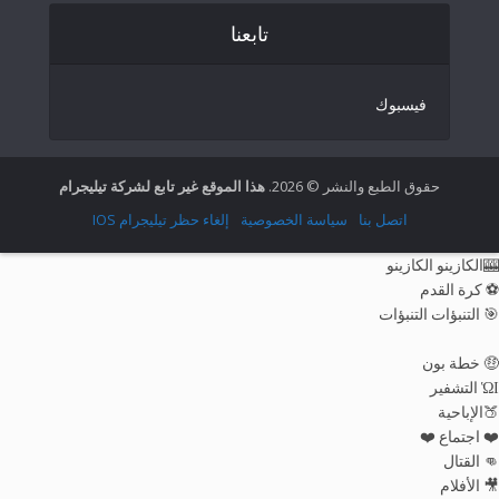
تابعنا
Italian
German
فيسبوك
Spanish
Portuguese (Portugal)
Greek
حقوق الطبع والنشر © 2026.
هذا الموقع غير تابع لشركة تيليجرام
Chinese
اتصل بنا
سياسة الخصوصية
إلغاء حظر تيليجرام IOS
Japanese
🎰الكازينو الكازينو
Russian
⚽ كرة القدم
🎯 التنبؤات التنبؤات
Czech
Portuguese (Brazil)
🤑 خطة بون
ὩΙ التشفير
Bulgarian
🍑الإباحية
Danish
❤️ اجتماع ❤️
👊 القتال
Swedish
🎥 الأفلام