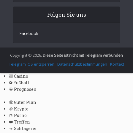
English
Folgen Sie uns
Italian
Spanish
Facebook
Portuguese (Portugal)
Greek
Chinese
Copyright © 2026.
Diese Seite ist nicht mit Telegram verbunden
Japanese
Telegram IOS entsperren
Datenschutzbestimmungen
Kontakt
Russian
🎰 Casino
Czech
⚽ Fußball
🎯 Prognosen
Portuguese (Brazil)
Bulgarian
🤑 Guter Plan
🪙 Krypto
Danish
🍑 Porno
Swedish
❤️ Treffen
👊 Schlägerei
Finnish