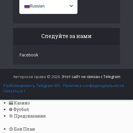
Russian
French (France)
English
Следуйте за нами
Italian
German
Facebook
Spanish
Portuguese (Portugal)
Greek
Авторское право © 2026.
Этот сайт не связан с Telegram
Chinese
Разблокировать Telegram IOS
Политика конфиденциальности
Связаться с
Japanese
🎰 Казино
Czech
⚽ Футбол
Portuguese (Brazil)
🎯 Предсказания
Bulgarian
🤑 Бон План